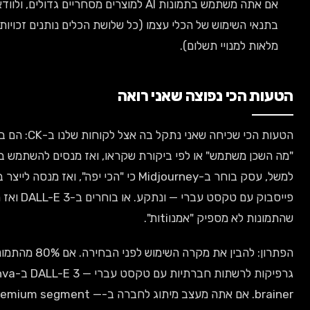
אם אתה משתמש בתמונות AI למוצרים מסחריים גדולים, ולוודא שאתה עומד
שימוש של הכלי עצמו (כל שלושת הכלים נותנים זכויות מסחריות
מנויי תשלום).
כי נפוצה שאני רואה
הטעות הכי שכיחה שאני נתקל בה אצל לקוחות שלנו ב-CK: הם בוחרים כלי לפי
שתמש" או לפי ביקורת שקראו, ואז מנסים להשתמש בו לכל דבר.
למשל, עסק בוחר ב-Midjourney כי "הכי יפה", ואז מנסה לייצר בו גרפיקות
פייסבוק עם טקסט עברי — ונתקע. או בוחרים ב-DALL-E 3 ואז מתלוננים
מספיק "אמנוtiות".
הפתרון: להבין את מקרה השימוש לפני הבחירה. אם 80% מהתמונות שלך הן
גרפיקות לרשתות חברתיות עם טקסט עברי — DALL-E 3 ב-Canva הוא no-
brainer. אם אתה מעצב מיתוג לחברה ב-premium segment —