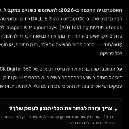
20: להשתמש בשניים במקביל.
רוב הלקוחות
המתקדמים שלנו ב-CK עובדים ככה: DALL-E 3 לתוכן יומיומי מהיר (פוסטים,
stories, מודעות A/B testing), ו-Midjourney או Imagen לקמפיינים
ריאייטיב עיקרי. זה נותן את הגמישות הכי גדולה ועולה בסביבות
דש — הרבה פחות מהוצאה על צלם, בנק תמונות, או מעצב פרילנסר
.
קורן בן עזרא הוא מייסד ובעלים של CK Digital 360, סוכנות
דיגיטל בוטיק בישראל המתמחה בשילוב AI בתהליכי שיווק ותוכן. ליווה עשרות
בניית תהליכי עבודה עם כלי AI לתמונות, וידאו וטקסט.
 עזרה לבחור את הכלי הנכון לעסק שלך?
נדבר 15 דקות ונבין איזה AI image generator מתאים בדיוק למה שאתה צריך — ואיך
 עם הכלים שכבר יש לך.