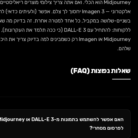
Midjourney הוא הכלי. ואם אתה צריך צילומי מוצרים ריאליסטיים לאתר מסחר
אלקטרוני — Imagen 3 יחסוך לך צלם. אפשר (ולעיתים כדאי) להשתמש
שה במקביל, כל אחד למטרה אחרת. זה בדיוק מה שאני ממליץ
ללקוחות: להתחיל עם DALL-E 3 (כי ככה תלמד את העקרונות), ולהוסיף
Midjourney או Imagen רק כשמבינים למה בדיוק צריך את היכולות הנוספות
ות (FAQ)
האם אפשר להשתמש בתמונות מ-DALL-E 3 או Midjourney
 מסחרי?