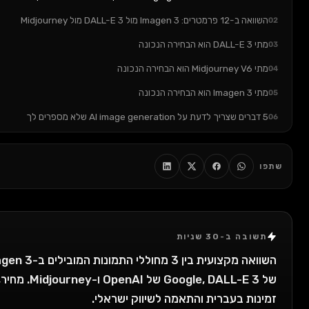
DALL- מול Midjourney
הכי נפוצה שאני רואה
וצות (FAQ)
מה לבחור ב-2026
רה לבחור את הכלי הנכון לעסק שלך?
30 שניות
השוואה מקצועית בין 3 מחוללי התמונות המובילים ב-AI: Imagen 3
של Google, DALL-E 3 של OpenAI ו-Midjourney. מחיר, איכות,
בעברית והתאמה לשיווק ישראלי.