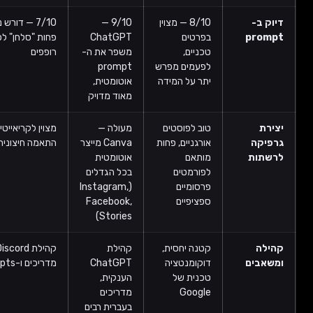
8/10 — מצוין
9/10 —
7/10 — דורש ניסוח מדויק,
בפרטים
ChatGPT
פחות "סלחן" לפרומפטים
טכניים,
משפר את ה-
רופפים
לפעמים מפרש
prompt
יתר על המידה
אוטומטית,
מאוד מדויק
טוב לפוסטים
מעולה —
מצוין לקריאייטיב ראשי, דורש
אורגניים, פחות
Canva מייצר
התאמה חיצונית לפורמטים
מותאם
אוטומטית
לפורמטים
בכל הגדלים
פרסומיים
(Instagram,
ספציפיים
Facebook,
Stories)
קטנה יחסית,
קהילת
קהילת Discord ענקית, אלפי
דוקומנטציה
ChatGPT
מדריכים ו-prompts מוכנים
טכנית של
הענקית,
Google
מדריכים
בעברית רבים