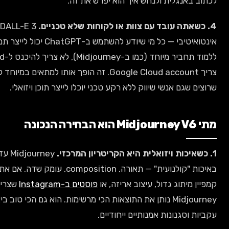
לית ולנחש איך הוא יפרש את זה.
DALL-E 3 הוא הכי
אינטואיטיבי — כל מי שיודע להשתמש ב-ChatGPT יכול לייצר תמונות. לא צריך
ללמוד תחביר מיוחד (כמו ב-Midjourney), לא צריך להיכנס ל-Discord, ולא
צריך Google Cloud account. זה הופך אותו למתאים במיוחד לעסקים
אנשי שיווק ללא רקע טכני יוכלו לייצר תוכן ויזואלי.
Midjourney עדיין מוביל
באיכות "קולנועית" — תאורה, composition, עומק שדה. אם אתה עובד על
ג גדול, עיצוב אריזה, או
פוסטים ב-Instagram
שצריכים להדהים,
Midjourney נותן את התוצאות הכי מרשימות. הוא גם הכי טוב ביצירת דמויות
ונות אמנותיים ייחודיים.