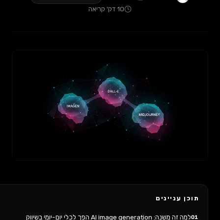
10 דק׳ קריאה
ינים
AI ima הפך לכלי יום-יומי בשיווק