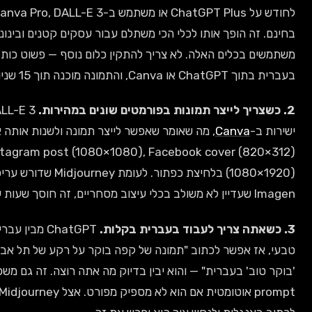
לחודש על ChatGPT Plus או משתמש ב-Canva Pro, DALL-E 3 כבר כלול
הופך אותו לכלי הכי משתלם עבור עסקים קטנים ובינוניים שכבר
משתמשים בכלים האלה. לא צריך להתקין כלום נוסף — פשוט כותבים prompt
 תוך 15 שניות.
DALL-E 3 משולב
Canv
, מה שאומר שאפשר לייצר תמונה ולשנות אותה אוטומטית ל-
Instagram post (1080×1080), Facebook cover (820×312), ו-Story
(1080×1920) בלחיצת כפתור. לעומת Midjourney שדורש עריכה חיצונית או
ChatGPT מבין עברית באופן
אפשר לכתוב "תמונה של קפה בוקר על רקע של תל אביב עם טקסט
 בעברית" — והוא יבין בדיוק מה אתה רוצה. זה גם משפר את ה-
prompt אוטומטית אם הוא לא מספיק מפורט. אצל Midjourney תצטרך