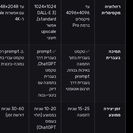
עד
1024×1024
עד 2048×2048 native,
ת
4096×4096
(DALL-E 3
עם אפשרות upscale פנימי
פיקסלים
standard),
ל-4K
ברמת Pro
אפשר
upscale
חיצוני
✅ טקסט
✅ prompt
⚠️ prompt רק באנגלית,
בעברית בתוך
בעברית דרך
טקסט עברי בתמונה באיכות
התמונה
ChatGPT,
נמוכה-בינונית
באיכות גבוהה,
טקסט
prompt
בעברית
בעברית דרך
בתמונה עם
תרגום אוטומטי
דיוק
בינוני-גבוה
15-25 שניות
10-20 שניות
30-60 שניות (איכות גבוהה
לתמונה
בממוצע (תלוי
דורשת זמן)
בעומס
ChatGPT)