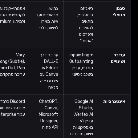
ריאליזם
גמיש:
אמנותי-קולנועי, מתאים
פוטוגרפי,
מריאליזם ועד
לקמפיינים מתוחכמים
מתאים
איור, מאוזן
ולמיתוג premium
למוצרים
לשיווק כללי
ולפרסום
"אמיתי"
Inpainting +
עריכה דרך
Vary
(Region/Strong/Subtle),
DALL-E
Outpainting
מובנים, עדיין
Editor או
Zoom Out, Pan — כלי
בשלב ניסיוני
Canva עם
עריכה מתקדמים ביותר
אינטגרציה
מלאה
ות
Google AI
ChatGPT,
Discord בלבד (לא
Studio,
Canva,
אינטגרציות מובנות), API
Vertex AI,
Microsoft
עבור Enterprise בלבד
עדיין לא
Designer,
באפליקציות
API פתוח
שיווק מרכזיות