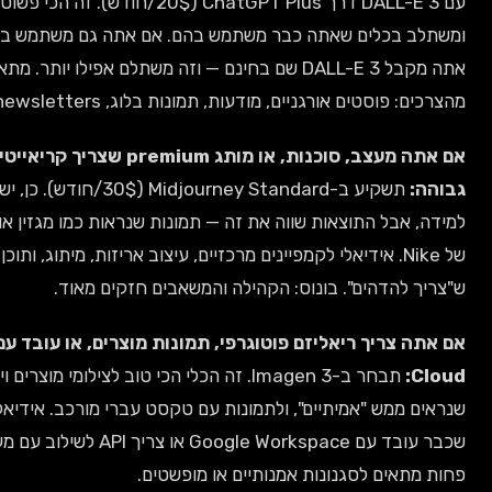
עם DALL-E 3 דרך ChatGPT Plus (20$/חודש). זה הכי פשוט, הכי נגיש,
ומשתלב בכלים שאתה כבר משתמש בהם. אם אתה גם משתמש ב-Canva Pro,
אתה מקבל DALL-E 3 שם בחינם — וזה משתלם אפילו יותר. מתאים ל-80%
ים אורגניים, מודעות, תמונות בלוג, newsletters.
אם אתה מעצב, סוכנות, או מותג premium שצריך קריאייטיב ברמה הכי
תשקיע ב-Midjourney Standard (30$/חודש). כן, יש עקומת
 התוצאות שווה את זה — תמונות שנראות כמו מגזין אופנה או קמפיין
Nike. אידיאלי לקמפיינים מרכזיים, עיצוב אריזות, מיתוג, ותוכן ויזואלי
הים". בונוס: הקהילה והמשאבים חזקים מאוד.
אם אתה צריך ריאליזם פוטוגרפי, תמונות מוצרים, או עובד עם Google
תבחר ב-Imagen 3. זה הכלי הכי טוב לצילומי מוצרים ויזואליים
 "אמיתיים", ולתמונות עם טקסט עברי מורכב. אידיאלי גם למי
שכבר עובד עם Google Workspace או צריך API לשילוב עם מערכות קיימות.
 לסגנונות אמנותיים או מופשטים.