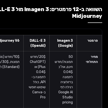
השוואה ב-12 פרמטרים: Imagen 3 מול DALL-E 3 מול
Midj
Midjourney V6
DALL-E 3
Imagen 3
(OpenAI)
(Google)
50
20$/חודש
10$/חודש (Basic) ל-200
תמונות/חודש
(ChatGPT
תמונות, 30$/חודש
חינם, אח"כ
Plus) או
(Standard) ל-900 תמונות
0.04$
0.04$
לתמונה
לתמונה ב-
ברזולוציה
API, כולל
רגילה לפי
שימוש חופשי
Google AI
ב-Canva
Pro
Studio
pricing