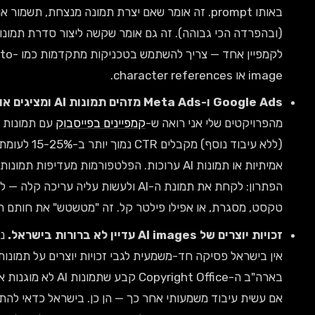
באותו prompt. זה אומר שאם יצרת תמונה מנצחת, תשמור אותה מיד
ה הכי גבוהה). זה גם אומר שקשה ליצור סדרת תמונות עקביות
לקמפיין אחד — צריך להשתמש בטכניקות מתקדמות כמו image-to-
תמונות AI ומציגים אותן פחות.
טים שלי אני רואה ש-
קמפיינים בפייסבוק
עם תמונות AI "נקיות"
(ללא עיבוד נוסף) מקבלים CTR נמוך יותר ב-15-25% לעומת תמונות
אמיתיות או תמונות AI ערוכות. הפלטפורמות מעדיפות תמונות אותנטיות.
הפתרון: לקחת את תמונת ה-AI ולעשות עליה עריכה קלה — להוסיף לוגו,
סגרת, או אפילו פילטר קל. זה "מטשטש" את חותם ה-AI.
AI im עדיין לא ברורות בישראל.
נכון ל-2026,
אין בישראל פסיקה חד-משמעית לגבי זכויות יוצרים על תמונות שנוצרו ב-AI.
בארה"ב ה-Copyright Office קבע שתמונות AI לא מוגנות אוטומטית, אבל
 עיבוד משמעותי אחר כך — הן כן. בישראל כדאי להתייעץ עם עו"ד