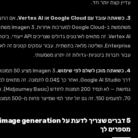
יותר חד.
אם החברה שלך כבר
משתמשת ב-Google Cloud למערכות אחרות, Imagen 3 משתלב טבעי דרך
Vertex AI. זה מתאים לארגונים גדולים שצריכים API ייעודי, ביטחון ברמת
Enterprise, ושליטה מלאה בתשתית. עבור עסקים קטנים זה לא רלוונטי, אבל
 בינוניות-גדולות זה יתרון משמעותי.
Imagen 3 מציע 50 תמונות חינם לחודש
דרך Google AI Studio, ואחר כך 0.04$ לתמונה. זה מתאים למי שצריך
גמישות — לא תמיד 200 תמונות לחודש (Midjourney Basic), אלא לפעמים
5 דברים שצריך לדעת על AI image generation שלא
לך