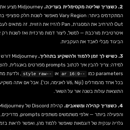
Midjourney מציע את כלי העריכה
המתקדמים ביותר: Vary Region מאפשר לשנות חלק ספציפי בתמונה, Zoom
Out להרחיב את המסגרת, Pan להזיז את הזווית. זה מתאים לעבודה
מורכבת — למשל, ליצור דמות מרכזית ואז לשנות רק את הרקע או
י לאבד את העקביות.
Midjourney דורש עקומת
למידה: צריך להבין איך לכתוב prompts מפורטים באנגלית, להשתמש ב-
כמו
או
, ולדעת מתי להשתמש
--style raw
--ar 16:9
בכל אחד מהמודלים (V6, Niji לאנימה, וכו'). אבל אם אתה משקיע את הזמן,
לות בשנה אור על השאר.
קהילת Discord של Midjourney היא הגדולה
והפעילה ביותר — אלפי משתמשים משתפים prompts, מדריכים, וטריקים. יש
ת של דוגמאות שאפשר ללמוד מהן, ואפשר לראות בזמן אמת מה