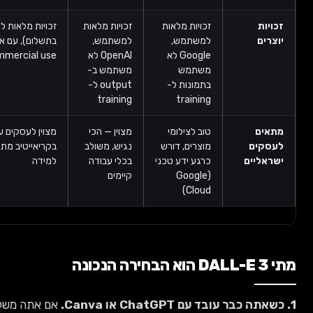
זכויות מלאות
זכויות מלאות
זכויות מלאות למשתמש (מנוי
למשתמש,
למשתמש,
בתשלום), עם אפשרות ל-
Google לא
OpenAI לא
commercial use מלא
משתמש
משתמש ב-
בתמונות ל-
output ל-
training
training
טוב לצילומי
מצוין — הכי
מצוין לעסקים עם צורך
מוצרים, דורש
נגיש, משולב
בקריאייטיב מתקדם, דורש
כרגע ידע טכני
בכלי עבודה
למידה
(Google
קיימים
Cloud)
אם אתה משלם 20$