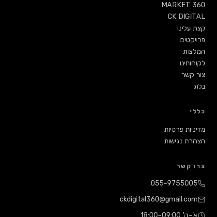
MA
ות
ת
055-
ckdigital360@g