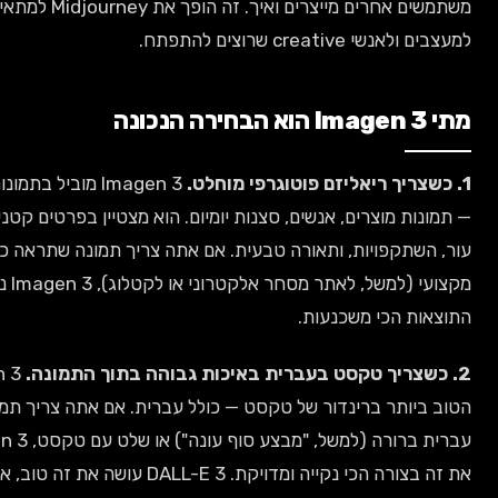
משתמשים אחרים מייצרים ואיך. זה הופך את Midjourney למתאים במיוחד
שרוצים להתפתח.
Imagen 3 מוביל בתמונות "אמיתיות"
וצרים, אנשים, סצנות יומיום. הוא מצטיין בפרטים קטנים כמו מרקם
ויות, ותאורה טבעית. אם אתה צריך תמונה שתראה כמו צילום
מקצועי (למשל, לאתר מסחר אלקטרוני או לקטלוג), Imagen 3 נותן את
י משכנעות.
Imagen 3 הוא
 ברינדור של טקסט — כולל עברית. אם אתה צריך תמונה עם כותרת
עברית ברורה (למשל, "מבצע סוף עונה") או שלט עם טקסט, Imagen 3 יבצע
את זה בצורה הכי נקייה ומדויקת. DALL-E 3 עושה את זה טוב, אבל Imagen 3