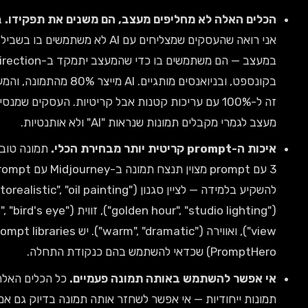
האלה לא מחליפים מעצב, הם משנים את תפקידו.
בעשור האחרון
אני רואה שהעסקים שמצליחים עם AI לא משתמשים בו בשביל לחסוך
במעצב — הם משתמשים בו כדי שהמעצב יתמקד ב-art direction,
בקונספט, ובניואנסים מותגיים. AI מייצר 80% מהתמונה, והמעצב מעלה את
זה ל-100% עם עריכות קטנות אבל קריטיות. העסקים שמנסים להחליף
 מקבלים תמונות שנראות "AI" ולא אותנטיות.
ירת הכלי.
תמונה טובה ב-DALL-E
3 עם prompt מצוין תנצח תמונה ב-Midjourney עם prompt גרוע. צריך
להשקיע בלמידה — לציין סגנון ("photorealistic", "oil painting"), תאורה
("golden hour", "studio lighting"), זווית ("low angle", "bird's eye
view"), ואווירה ("warm", "dramatic"). יש prompt libraries (כמו
מש בהם כנקודת התחלה.
ר להשתמש באותה תמונה פעמיים.
כל הכלים האלה מייצרים
ייחודיות — אי אפשר לשחזר אותה תמונה בדיוק גם אם משתמשים