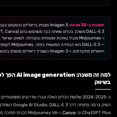
ניות:
Imagen 3 מצטיין בריאליזם ובטקסט בעברית,
DALL-E 3 משולב בכלים שאתה כבר משתמש בהם (ChatGPT, Canva),
ו-Midjourney מוביל באיכות אמנותית ובקהילה. לשיווק ישראלי ב-2026
— DALL-E 3 הוא הבחירה המעשית ביותר, Midjourney לקמפיינים
Imagen 3 כשצריך ריאליזם מושלם בפוטוגרפיה.
למה זה משנה: AI image generation הפך לכלי יום-יומי
ב-2024-2025 שלושת הכלים האלה עברו שדרוגים משמעותיים: Imagen 3
השיק גרסה פתוחה דרך Google AI Studio, DALL-E 3 השתלב במלואו ב-
C וב-
Canva
, ו-Midjourney V6 הכניס תמיכה משמעותית יותר