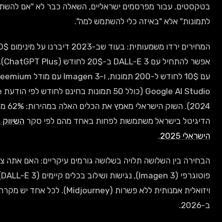
בטקסטים. עבור מפרסמים ישראליים, השאלה כבר לא "אם להשתמש ב-AI
לא "באיזה כלי להשתמש למה".
המחירים ירדו משמעותית: בעוד שב-2023 דיברנו על מינימום 10$ לחודש, היום
אפשר להתחיל עם DALL-E 3 ב-20$ לחודש (ChatGPT Plus), Midjourney
עם 10$ לחודש ל-200 תמונות, ו-Imagen 3 עם מודל freemium דרך
Google AI Studio (כולל 50 תמונות בחינם לחודש לפי הודעת Google
2024). השוק הישראלי מאמץ את הכלים האלה במהירות: 62% מסוכנויות
ישראל משתמשות לפחות באחד מהם לפי סקר
השיווק הדיגיטלי
.
 השלושה תלויה בשלושה גורמים עיקריים: האם אתה צריך ריאליזם
פוטוגרפי (Imagen 3), נגישות ושילוב בכלים קיימים (DALL-E 3), או איכות
ויזואלית אמנותית ללא פשרות (Midjourney). לכל אחד יש מקרה שימוש ברור