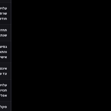
עלויו
שרתי
חודש
תחזו
שנתי
גמיש
והתא
אישי
אינט
צד ש
עלויו
חנויו
אפלי
סקלב