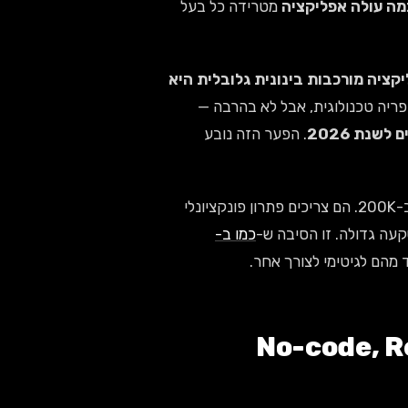
מה עולה אפליקציה
מטרידה כל בעל
ציה מורכבות בינונית גלובלית היא
יפריה טכנולוגית, אבל לא בהרבה —
. הפער הזה נובע
מה שאני רואה בשטח: רוב העסקים הקטנים בישראל לא צריכים אפליקציה ב-200K. הם צריכים פתרון פונקציונלי
עה גדולה. זו הסיבה ש-
כמו ב-
ד מהם לגיטימי לצורך אחר.
No-code, React Nati,