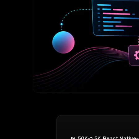
מחירון מלא ושקוף לפיתוח אפליקציה בישראל ב-2026: No-code ב-5K, React Native ב-50K, או