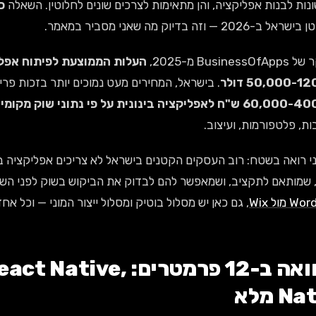
נות לבנות אפליקציה, והן מתאימות לצרכים שונים לחלוטין. השאלה
כ
202 — וזה בדיוק מה שאני מסביר במאמר.
Busine מ-2025,
העלות הממוצעת לפיתוח אפליק
50,000- דולר
. בישראל, המחירים מעט נמוכים יותר בזכות פר
ליקציה בינונית על פי נתוני שוק מקומיים לשנת 2026
ת, פלטפורמות, ועיצוב.
 שמותאם לתקציב, ושמאפשר להם לבדוק את הביקוש בשוק לפני השק
מול Wix
, גם כאן יש מסלול בוטיק ומסלול ייצור המוני — וכל אח
השוואה ב-12 פרמטרים: ve
N מלא