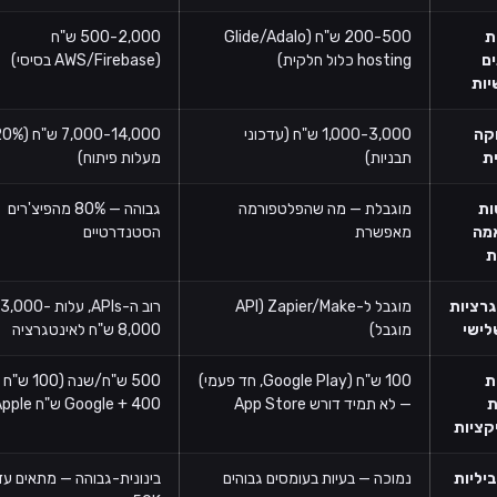
ת
200-500 ש"ח (Glide/Adalo
500-2,000 ש"ח
ם
hosting כלול חלקית)
(AWS/Firebase בסיסי)
יות
קה
1,000-3,000 ש"ח (עדכוני
7,000-14,000 ש"ח
ת
תבניות)
מעלות פיתוח)
ות
מוגבלת — מה שהפלטפורמה
גבוהה — 80% מהפיצ'רים
מה
מאפשרת
הסטנדרטיים
ת
גרציות
מוגבל ל-Zapier/Make (API
רוב ה-APIs, עלות 3,000-
לישי
מוגבל)
8,000 ש"ח לאינטגרציה
ת
100 ש"ח (Google Play, חד פעמי)
500 ש"ח/שנה (100 ש"ח
ת
— לא תמיד דורש App Store
Google + 400 ש"ח Apple)
קציות
יליות
נמוכה — בעיות בעומסים גבוהים
בינונית-גבוהה — מתאים עד