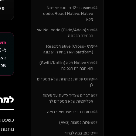
Native מלא ב-0K
השוואה ב-12 פרמטרים: No-
02
code, React Native, Native
מלא
מתי No-code (Glide/Adalo) הוא
03
הבחירה הנכונה
תשובה 
מתי React Native (Cross-
04
platform) הוא הבחירה הנכונה
מתי Native מלא (Swift/Kotlin)
05
של 20-30% מעלות הפיתוח המקורי
הוא הבחירה הנכונה
פירוט עלויות נסתרות שלא מספרים
06
לך
5 דברים שצריך לדעת על פיתוח
07
למה
אפליקציות שלא מספרים לך
הטעות הכי נפוצה שאני רואה
08
כשעסק 
שאלות נפוצות (FAQ)
09
סיכום: במה לבחור
10