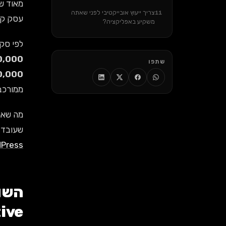
מאוד שו
צריך ייעוץ אובייקטיבי לפני שאתה
11
עסק קטן בישראל ב-6
משקיע באפליקציה?
לפי סקר של ssOfApps
120,000
שתפו
60,000-400,000 ש"ח לאפ
ממורכבו
שעובד,
WordPress 
ative