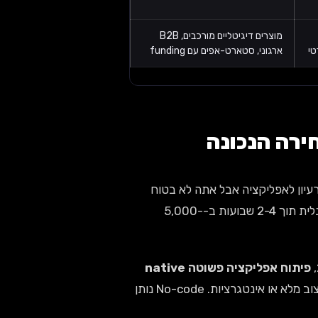
מוצרים דיגיטליים מורכבים, B2B
ארגוני, סטארט-אפים עם funding
עיון לאפליקציה אבל אתה לא בטוח
שהלקוחות באמת ירצו אותה — No-code מאפשר לך להשיק גרסה פונקציונלית תוך 2-4 שבועות ב-5,000-
פיתוח אפליקציה פשוטה native
— ובמחיר הזה אתה מקבל רק את הבסיס, לא עיצוב מלא או אינטגרציות. No-code נותן