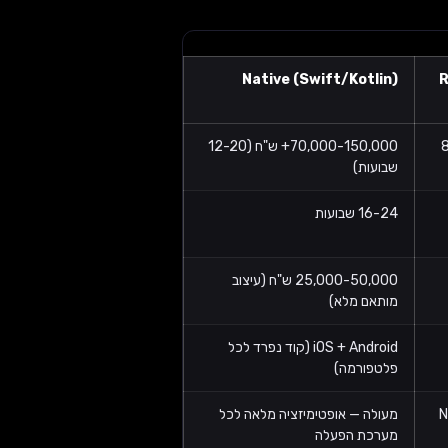
Native (Swift/Kotlin)
R
3 ש"ח (8-
70,000-150,000+ ש"ח (12-20
שבועות)
16-24 שבועות
25,000-50,000 ש"ח (עיצוב
מותאם מלא)
iOS + Android (קוד נפרד לכל
פלטפורמה)
מעולה — אופטימיזציה מלאה לכל
מערכת הפעלה