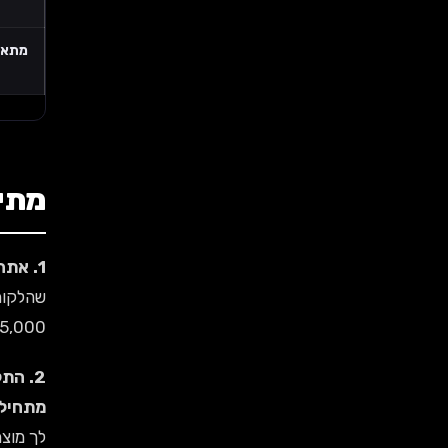
מתאי
מתי No-code (Glide/Adalo) הוא הבחיר
1. אתה רוצה לבדוק רעיון בשוק תוך חודש, לא תוך חצי שנה.
15,000 ש"ח. זו השקעה שאפשר "להפסיד" בלי להרוס 
2. התקציב שלך מתחת ל-25,000 ש"ח.
מתחיל מ-,500
לך מוצר