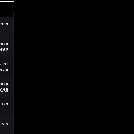
פרמט
עלות
MVP
זמן ע
השק
עלות 
X/UI
פלטפ
ביצוע