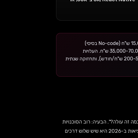
אפליקציה לעסק קטן בישראל ב-2026 עולה בין 15,000 ש"ח (No-code בסיסי)
ל-150,000+ ש"ח (Native מותאם). טווח הממוצע ל-MVP פונקציונלי: 35,000-70,000 ש"ח. העלויות
האמיתיות כוללות גם עיצוב UX/UI (10,000-50,000 ש"ח), שרתים (200-5,000 ש"ח/חודש), ותחזוקה שנתית
זה עולה?". הבעיה: רוב הסוכנויות
נותנות טווחים כל כך רחבים ("בין 20K ל-200K") שהם חסרי משמעות. המציאות ב-2026 היא שיש שלוש דרכים