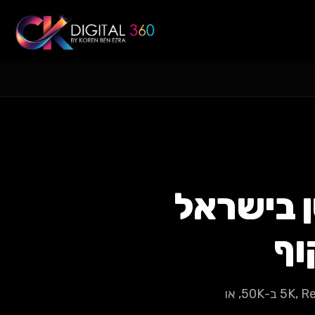
 בישראל
מחירון מלא ושקוף לפיתוח אפליקציה בישראל ב-2026: No-code ב-5K, React Native ב-50K, או