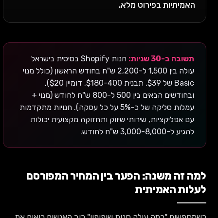
האמיתיות בפירוט מלא.
תשובה ב-30 שניות:
חנות Shopify בסיסית בישראל
עולה בין 1,500 ל-2,200 ש"ח בחודש הראשון (כולל מנוי
Basic של $39, תבנית $180-400, דומיין $20),
ובחודשים הבאים בין 500 ל-800 ש"ח לחודש (מנוי +
עמלות סליקה של כ-5% על כל עסקה). חנויות מתקדמות
עם אפליקציות, שירותי שיווק ותחזוקה מקצועית יכולות
להגיע ל-3,000-8,000 ש"ח לחודש.
למה זה משנה: הפער בין המחיר המפורסם
לעלות האמיתית
כשמחפשים "כמה עולה חנות שופיפיי" רוב האנשים רואים את