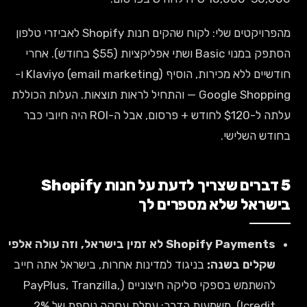
מהפרויקטים שלי: לקוח שהקים חנות Shopify לאביזרי טלפון
הסתפק במנוי Basic ושתי אפליקציות ($55 בחודש). אחרי
חודשיים ללא מכירות, הוסיף Klaviyo (email marketing) ו-
Google Shopping — והתחיל לראות תוצאות. העלות הכוללת
עלתה ל-$120 לחודש + פרסום, אבל ה-ROI היה חיובי כבר
בחודש השלישי.
5 דברים שצריך לדעת על חנות Shopify
בישראל שלא מספרים לך
Shopify Payments לא זמין בישראל, וזה עולה אלפי
שקלים בשנה:
בניגוד למדינות אחרות, בישראל אתה חייב
להשתמש בספקי סליקה חיצוניים (PayPlus, Tranzilla,
Icredit). משמעות הדבר: עמלת עסקה נוספת של 2%