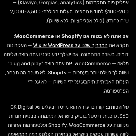
אפליקציות מתקדמות (Klaviyo, Gorgias, analytics) —
$100-200 לחודש נוספים. העלות הכוללת: 2,000-3,500
ש"ח לחודש (כולל אפליקציות, ללא שיווק).
אם אתה לא בטוח אם Shopify או WooCommerce:
תקרא את
המדריך שלנו על WordPress או Wix
— העקרונות
דומים. בשורה התחתונה: אם יש לך ידע טכני ואתה רוצה שליטה
מלאה — WooCommerce. אם אתה רוצה "plug and play"
ושווה לך לשלם יותר בעמלות — Shopify. לא משנה מה תבחר,
העלות האמיתית תיקבע על ידי השיווק — לא על ידי
הפלטפורמה.
על הכותב:
קורן בן עזרא הוא מייסד ובעלים של CK Digital
360, סוכנות דיגיטל בוטיק בישראל המתמחה בבניית חנויות
מקוונות על Shopify, WooCommerce ופלטפורמות אחרות.
ליווה עשרות עסקים בישראל בבחירת הפלטפורמה המתאימה,