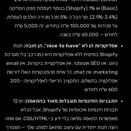
(Basic) או 1% (Shopify) בנוסף לעמלות ספק הסליקה
(2.4%-2.9%). סך הכל כ-5% מכל מכירה הולכים לעמלות.
על מכירות של 100,000 ש"ח בחודש, זה 5,000 ש"ח
לחודש — 60,000 ש"ח בשנה.
אפליקציות הן לא "nice to have", הן חובה:
חנות
Shopify בסיסית ללא אפליקציות היא כמו רכב בלי מערכת
ניווט. אין SEO אוטומטי, אין אפליקציית ביקורות, אין email
marketing, אין chat. כל אחת מהפונקציות האלו דורשת
אפליקציה בתשלום. התקציב הריאלי לאפליקציות: 200-
600 ש"ח לחודש.
התבניות החינמיות מוגבלות מאוד בהתאמה:
יש 12
תבניות חינמיות איכוותיות של Shopify, אבל הן לא
מאפשרות התאמה מלאה בלי ידע ב-CSS/HTML. אם אתה
רוצה חנות ייחודית עם עיצוב מותאם למותג שלך — תצטרך