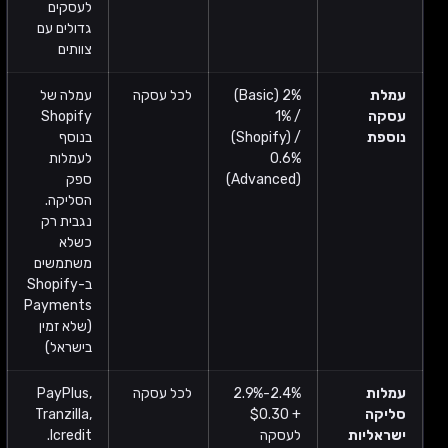
לעסקים
גדולים עם
צוותים
עמלת
2% (Basic)
לכל עסקה
עמלה של
עסקה
/ 1%
Shopify
נוספת
(Shopify) /
בנוסף
0.6%
לעמלות
(Advanced)
ספק
הסליקה.
נגבית רק
כשלא
משתמשים
ב-Shopify
Payments
(שלא זמין
בישראל)
עמלות
2.4%-2.9%
לכל עסקה
PayPlus,
סליקה
+ $0.30
Tranzilla,
ישראליות
לעסקה
Icredit.