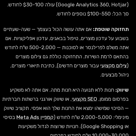
(Google Analytics 360, Hotjar) עולה $30-100 לחודש.
סך הכל: $100-550 נוספים לחודש.
תחזוקה שוטפת:
אם אתה עושה הכול בעצמך — שעה-שעתיים
בשבוע על עדכון מוצרים, טיפול בבאגים, עדכון אפליקציות. אם
אתה משלם לפרילנסר או לסוכנות — 500-2,000 ש"ח לחודש
בהתאם לרמת השירות. התחזוקה כוללת גם צילום מוצרים
(
צילום מקצועי
עבור מוצרים חדשים), כתיבת תיאורי מוצרים,
ניהול מבצעים.
שיווק:
חנות ללא תנועה היא חנות מתה. אם אתה לא משקיע
בפרסום ממומן,
SEO מקצועי
, או שיווק אורגני ברשתות חברתיות
— הסיכוי שמישהו ימצא את החנות שלך הוא אפסי. תקציב שיווק
מינימלי: 2,000-5,000 ש"ח לחודש (
קמפיין Meta Ads
בסיסי
או Google Shopping). חנויות שרוצות לגדול משקיעות
10,000-30,000 ש"ח לחודש בפרסום.