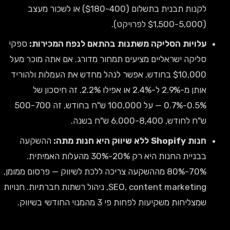
לקנות תבנית בתשלום ($180-400) או לשכור מעצב
($1,500-5,000 לפרויקט).
עלויות הסליקה משתנות בהתאם לנפח המכירות:
ספקי
סליקה ישראליים מציעים תמחור מדורג. אם אתה מוכר מעל
$10,000 בחודש, אפשר לנהל מחדש את העמלות ולהוריד
אותן מ-2.9% ל-2.4% או אפילו 2.2%. זה חיסכון של
0.5%-0.7% — על 100,000 ש"ח בחודש, זה 500-700
ש"ח לחודש, 6,000-8,400 ש"ח בשנה.
חנות Shopify ללא שיווק היא חנות מתה:
ההשקעה
בבניית החנות היא רק 20%-30% מהעלות האמיתית.
70%-80% מההשקעה צריכה ללכת לשיווק — פרסום ממומן,
SEO, content marketing, ניהול רשתות חברתיות. חנויות
שמצליחות משקיעות לפחות פי 3 מהמנוי החודשי בשיווק.