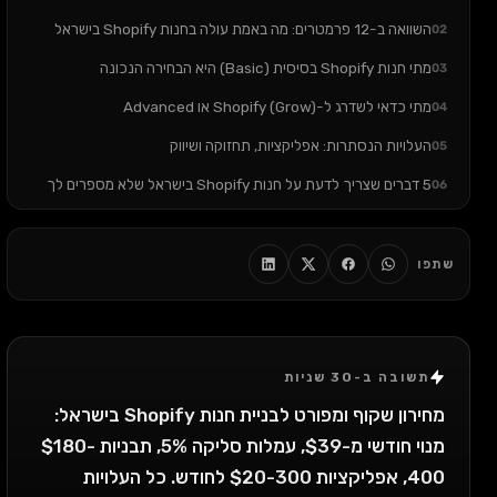
השוואה ב-12 פרמטרים: מה באמת עולה בחנות Shopify בישראל
02
מתי חנות Shopify בסיסית (Basic) היא הבחירה הנכונה
03
מתי כדאי לשדרג ל-Shopify (Grow) או Advanced
04
העלויות הנסתרות: אפליקציות, תחזוקה ושיווק
05
5 דברים שצריך לדעת על חנות Shopify בישראל שלא מספרים לך
06
הטעות הכי נפוצה שאני רואה
07
שאלות נפוצות (FAQ)
08
שתפו
סיכום: במה לבחור
09
צריך חנות Shopify שבנויה נכון מההתחלה?
10
תשובה ב-30 שניות
מחירון שקוף ומפורט לבניית חנות Shopify בישראל:
מנוי חודשי מ-$39, עמלות סליקה 5%, תבניות $180-
400, אפליקציות $20-300 לחודש. כל העלויות