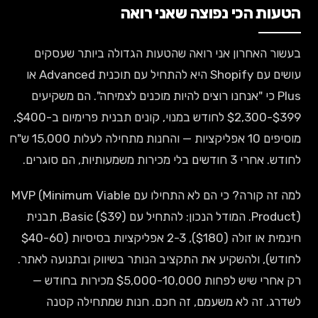
הטעות הכי נפוצה שאני רואה
בעשור האחרון אני רואה שהטעות הגדולה ביותר שעסקים
עושים עם Shopify היא להתחיל עם תוכנית Advanced או
Plus כי "אנחנו רוצים להיות מוכנים לצמיחה". הם משקיעים
$399-$2,300 לחודש במנוי, קונים תבנית פרימיום ב-$400,
מוסיפים 10 אפליקציות — והחנות מתחילה לעלות 15,000 ש"ח
לחודש. אחרי 3 חודשים בלי מכירות משמעותיות, הם סוגרים.
למה זה קורה? כי הם לא התחילו עם MVP (Minimum Viable
Product). המודל הנכון: להתחיל עם Basic ($39), תבנית
חינמית או זולה ($180), 2-3 אפליקציות בסיסיות ($40-60
לחודש), ולהשקיע את התקציב הנותר בשיווק ובתנועה לאתר.
רק אחרי שיש לפחות $5,000-10,000 מכירות בחודש —
לשדרג. זה לא משעמם, זה חכם. חנות שמתחילה קטנה