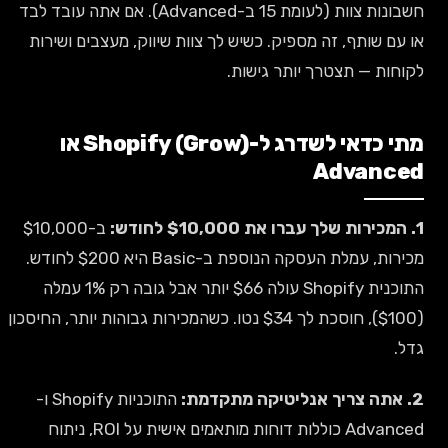
חשבונות צוות (לעומת 15 ב-Advanced). אם אתה עובד לבד
או עם שותף, זה מספיק. כשיש לך צוות שיווק, מעצבים ושירות
לקוחות — תצטרך יותר גישות.
מתי כדאי לשדרג ל-Shopify (Grow) או
Advanced
1. המכירות שלך עברו את $10,000 לחודש:
ב-$10,000
מכירות, עמלת העסקה הנוספת ב-Basic היא $200 לחודש.
התוכנית Shopify עולה $66 יותר אבל גובה רק 1% עמלה
($100), חוסכת לך $34 נטו. כשהמכירות גבוהות יותר, החיסכון
גדל.
2. אתה צריך אנליטיקה מתקדמת:
התוכניות Shopify ו-
Advanced כוללות דוחות מותאמים אישית על ROI, ניתוח