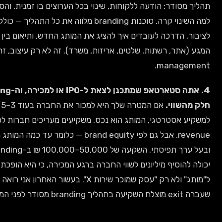
דר: הודעה ללקוחות, שינוי בכל הערוצים בו זמנית, והסבר ברור
למה השינוי קרה. סוכנות branding מלווה את כל התהליך — כולל תקשורת
דרכה לעובדים איך להציג את המותג החדש, ותיאום בין כל נקודות
המגע (אתר, רשתות, שלטים, אריזות, משרד). זה לא רק עיצוב, זה change
mana
4. אתה סטארטאפ שמתכנן לצאת ל-IPO או למכירה, וה-branding
וי.
אם המטרה שלך היא למכור את החברה בעוד 3–5 שנים
סטרטגי, המותג הוא נכס. משקיעים מעריכים חברות לפי
revenue, אבל גם לפי brand equity — כלומר עד כמה המותג מוכר, אמין,
ובעל ערך תפיסתי. השקעה של 50,000–100,000 ₪ ב-branding מלא
סיף מיליונים לשווי החברה ברגע המכירה, כי היא הופכת את העסק
ל"מותג" ולא רק "עסק שמוכר שירות X". בעשור האחרון אני רואה שכל חברה