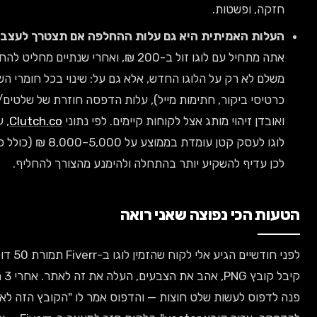
 ופשטות.
 האמיתית היא גם עלות ההחלפה אם תצטרך לעצב מחדש.
אם
אתה מתחיל עם לוגו זול ב-200 ₪, ואחרי שנתיים מחליט להחליף — אתה
א רק על הלוגו החדש, אלא גם על: שינוי בכל חומרי השיווק (אתר,
י ביקור, חתימות מייל), עלות הדפסה חוזרת של שלטים/אריזות,
 זיהוי מותג אצל לקוחות קיימים. לפי נתוני
Clutch.co
, עלות החלפת
לוגו לעסק קטן עומדת בממוצע על 5,000–8,000 ₪ (כולל כל הנגזרות).
דיף להשקיע יותר בהתחלה ולהימנע מהצורך להחליף.
הכי נפוצה שאני רואה
לפני חודשיים הגיע אלי לקוח שהזמין לוגו ב-Fiverr תמורת 50 דולר. הוא
קיבל קובץ PNG, אהב את הצבעים, העלה את זה לאתר. אחרי 3 חודשים הוא
ס לעשות שלט חוצות — והדפוס אמר לו "הקובץ הזה לא מתאים