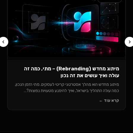
ולמה היא קרי
ערכת מותג מקצו
ותקשורתיים המג
חוסכת…
קרא עוד ←
מיתוג מחדש (Rebranding) – מתי, כמה זה
ואיך עושים את זה נכון
מחדש הוא מהלך אסטרטגי קריטי לעסקים. מתי הזמן הנכון,
לה התהליך בישראל, ואיך להימנע מטעויות נפוצות?…
וד ←