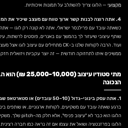
הלוגו צריך להשתלב על תמונות איכותיות.
בד עם פרילנסר ישראלי, אתה לא קונה רק לוגו — אתה מקבל
ובי שיעזור לך בהמשך עם באנרים, פוסטים לרשתות, עיצוב אריזה,
ועוד. הרבה לקוחות שלנו ב-CK מתחילים עם עיצוב לוגו אצל מעצב פרטי, ואז
איתו לתחזוקה חודשית — זה יוצר עקביות ויזואלית חזקה.
מתי סטודיו עיצוב (10,000–25,000 ₪) הוא הבחירה
ה עובד עם משקיעים, לקוחות ארגוניים, או שותפים בינלאומיים —
הלוגו הוא כבר לא "עיצוב פנימי", אלא חלק מה-pitch שלך. משקיע רואה את
רזנטציה ושואל את עצמו אם זה נראה כמו חברה רצינית. סטודיו