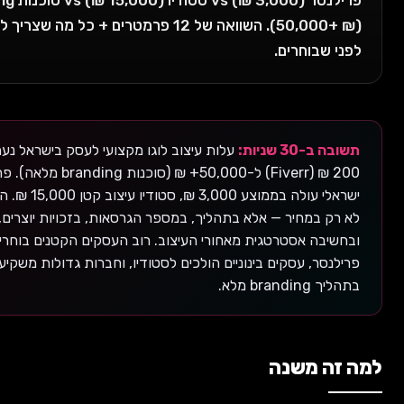
פרילנסר (3,000 ₪) vs סטודיו (15,000 ₪) vs סוכנות branding
(50,000+ ₪). השוואה של 12 פרמטרים + כל מה שצריך לדעת
שבוחרים.
3 שניות:
עלות עיצוב לוגו מקצועי לעסק בישראל נעה בין
200 ₪ (Fiverr) ל-50,000+ ₪ (סוכנות branding מלאה). פרילנסר
ישראלי עולה בממוצע 3,000 ₪, סטודיו עיצוב קטן 15,000 ₪. ההבדל
 במחיר — אלא בתהליך, במספר הגרסאות, בזכויות יוצרים,
בה אסטרטגית מאחורי העיצוב. רוב העסקים הקטנים בוחרים
סר, עסקים בינוניים הולכים לסטודיו, וחברות גדולות משקיעות
br מלא.
 משנה