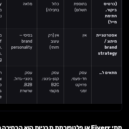
בתוספת
כלול
מלאה
stationery
תשלום)
בחבילה)
מלא + דפי
ניירת
יית
אין
אין (רק
בסיסי —
מלא —
עיצוב
brand
tone of
חזותי)
personality
voice,
values,
str
positioning
ל…
עסק
עסק
עסק
חברות
חד-פעמי,
קטן–בינוני,
בינוני–גדול,
צמיחה,
פרויקט
B2C
B2B,
סטארטאפים
זמני
מקומי
שרשרת
גדולים, B2B
Enterprise