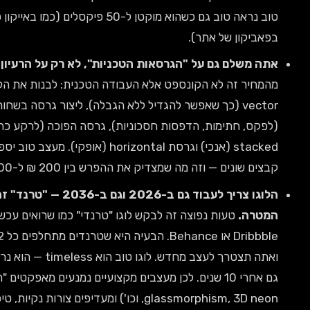
טוב נראה טוב גם כשהוא מוקטן ל-50 פיקסלים (כמו באייקון פייסבוק או
קון של אתר).
שלם גם על "הגרסאות הטכניות", לא רק על הרעיון.
חלק ניכר
ר זה לא הקונספט אלא העבודה הטכנית: לבנות את הלוגו ב-
vector (כך שאפשר להגדיל ללא הגבלה), ליצור גרסה בשחור-לבן
, חתימות, הדפסות חסכוניות), גרסה הפוכה (לרקע כהה), גרסת
stacked (אנכי) וגרסת horizontal (אופקי). מעצב טוב יספק לך 6–10
ונים — וזה מה שמצדיק את ההפרש בין 200 ₪ ל-3,000 ₪.
הלוגו צריך לעבוד גם ב-2026 וגם ב-2036 — "טרנד" זה לא
ה.
טעות נפוצה זה לבקש לוגו "טרנדי" כמו שרואים עכשיו ב-
Dribbble או Behance. הבעיה היא שטרנדים מתחלפים כל 2–3 שנים,
ואתה תצטרך לעצב מחדש. לוגו טוב הוא timeless — הוא נראה רלוונטי
גם אחרי 10 שנים. לכן מעצבים מקצועיים נמנעים מאפקטים "חמים" (כמו
glassmorphism, 3D neon, וכו') ומעדיפים צורות נקיות, טיפוגרפיה