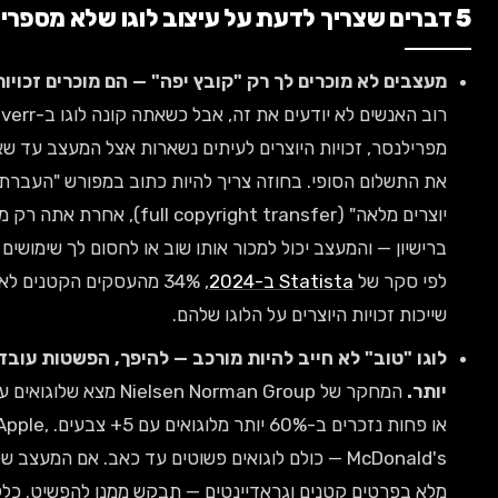
ם לא מוכרים לך רק "קובץ יפה" — הם מוכרים זכויות שימוש.
רוב האנשים לא יודעים את זה, אבל כשאתה קונה לוגו ב-Fiverr או אפילו
נסר, זכויות היוצרים לעיתים נשארות אצל המעצב עד שאתה משלם
שלום הסופי. בחוזה צריך להיות כתוב במפורש "העברת זכויות
יוצרים מלאה" (full copyright transfer), אחרת אתה רק משתמש בלוגו
ן — והמעצב יכול למכור אותו שוב או לחסום לך שימושים מסוימים.
קר של
Statista ב-2024
, 34% מהעסקים הקטנים לא מודעים למי
 זכויות היוצרים על הלוגו שלהם.
"טוב" לא חייב להיות מורכב — להיפך, הפשטות עובדת טוב
המחקר של Nielsen Norman Group מצא שלוגואים עם 3 צבעים
או פחות נזכרים ב-60% יותר מלוגואים עם 5+ צבעים. Nike, Apple,
McDonald's — כולם לוגואים פשוטים עד כאב. אם המעצב שלך מציע לוגו
פרטים קטנים וגראדיינטים — תבקש ממנו להפשיט. כלל אצבע: לוגו