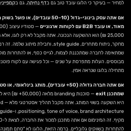
עיקר כי הלוגו עובד טוב גם ב
דף נחיתה
, גם ב
קמפיינים ממומנים
.
אם אתה עסק בינוני–גדול (10–50 עובדים), או פועל בשוק תחרותי
לקוחות ארגוניים
— סטודיו עיצוב (10,000–
25,00 ₪) הוא ההשקעה הנכונה. אתה מקבל לא רק לוגו, אלא תהליך
מחקר, ניתוח מתחרים, style guide, וחבילת מיתוג שלמה. זה רמת מקצועיות
לחברה שמתכננת לצמוח, לגייס כסף, או להתחרות מול שחקנים
 העלות מתפרסת על שנים — וכל פגישה עם לקוח פוטנציאלי
לוגו שנראה אמין.
אם אתה חברה גדולה (50+ עובדים), מותג בינלאומי, או סטארטאפ
— סוכנות branding מלאה (50,000+ ₪) היא לא הוצאה,
היא השקעה בשווי המותג. אתה מקבל תהליך אסטרטגי מלא — brand
positioning, tone of voice, brand architecture, ו-style guide
מקיף. זה המינימום אם אתה מתכנן למכור את החברה, לצאת ל-IPO, או
בשווקים גלובליים. ברמה הזאת, הלוגו לא "סתם תמונה" — הוא