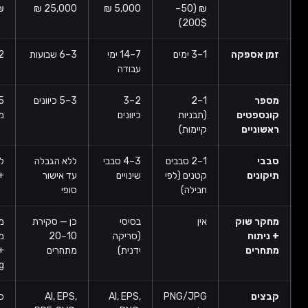
₪
25,000 ₪
5,000 ₪
₪ (50–
200$)
פקה
1–3 ימים
7–14 ימי
3–6 שבועות
2–4 חודשים
עבודה
1–2
2–3
3–5 כיוונים
5+ כיוונים
ים
(תבניות
כיוונים
מלאים
ים
קיימות)
1–2 סבבים
3–4 סבבי
ללא הגבלה
ללא הגבלה
קטנים (לפי
שינויים
עד אישור
+ ליווי צמוד
חבילה)
סופי
וק
אין
בסיסי
כן — סקירת
מלא —
(סריקה
10–20
מחקר עומק
ידנית)
מתחרים
+
positioning
PNG/JPG
AI, EPS,
AI, EPS,
כל