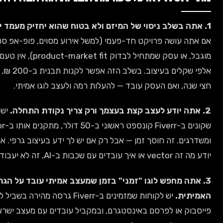
ושה פרויקט חד-פעמי (למשל אירוע מסוים, פופ-אפ סטור לזמן
מוגבל, או עסק שמתחיל לבדוק product-market fit), אין טעם להשקיע
אלפי שקלים בעיצוב. בשלב הזה אפשר לקנות תבנית ב-200 ₪, לעבוד איתה
 ואם העסק עובד — להעלות רמה ולעצב לוגו אמיתי.
יש מעצבים
שקונים ב-Fiverr קונספט ראשוני ב-50 דולר, מתקנים אותו ב-Illustrator,
. זה חוסך זמן — אבל רק אם יש לך ידע בעיצוב גרפי. אם אתה לא
 זה לא יעבוד.
 מחפש לוגו "זמני" בזמן שמעצב אמיתי עובד על הגרסה
.
יש לקוחות שמזמינים ב-Fiverr גרסה מהירה בשביל לפתוח דף
או לפרסם באינסטגרם, ובמקביל עובדים עם מעצב ישראלי על הלוגו