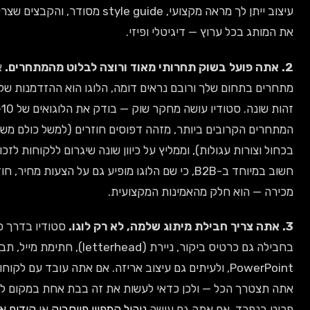
עיצוב ייתן לך מראה מקצועי, style guide מסודר, והקבצים שצריך כדי להציג
בכל ערוץ — דיגיטלי ופיזי.
אם יש 20
תחום שלך ורובם נראים דומה, הלוגו הוא ההזדמנות שלך ליצור
זהות שונה. סטודיו עושה מחקר שוק — בודק את הלוגואים של 10–20
הקרובים ביותר, מזהה דפוסים חוזרים (למשל כולם משתמשים
רות עגולות), וממליץ על כיוון שונה שיגרום ללקוחות לזכור אותך. זה
חשוב במיוחד ב-B2B, כי שם הלוגו מופיע גם על הצעות מחיר, חוזים, ומצגות
הוא חלק מהאמינות המקצועית.
סטודיו בדרך כלל כולל
בחבילה גם כרטיס ביקור, ניירת (letterhead), חתימת מייל, תבנית מצגת
PowerPoint, ולעיתים גם עיצוב אריזה. אם אתה עובד עם לקוחות B2B,
ך הכל — ולכן כדאי לעשות את זה בבת אחת במקום לקנות כל
רד. אם אתה גם עושה
ניהול קמפיין פייסבוק
או
קידום אורגני SEO
,