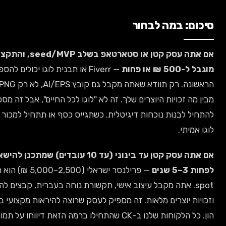
 במה לבחור
אם אתה עסק קטן או סטארטאפ בשלב seed/MVP, והתקציב שלך
ת
— Fiverr או תבנית לוגו יכולים להספיק לשנה
הראשונה. רק תוודא שאתה מקבל גם קובץ AI/EPS, לא רק PNG, ושאתה
כויות היוצרים שלך. זה לא "לוגו לכל החיים", אבל זה מספיק כדי
בנות נוכחות דיגיטלית. כשתגייס כסף או תתחיל למכור — תעצב
.
אם אתה עסק קטן עד בינוני (עד 10 עובדים) שמתכנן להישאר בשוק
— פרילנסר ישראלי (2,500–5,000 ₪) הוא ה-sweet
. אתה מקבל עיצוב אישי, תקשורת נוחה בעברית, קבצים להדפסה,
וצרים מלאות. זה מספיק לעסק שרוצה להיראות מקצועי בלי להוציא
הון. כל הלקוחות שלנו ב-CK שהתחילו ברמה הזאת דיווחו על תמורה מעולה