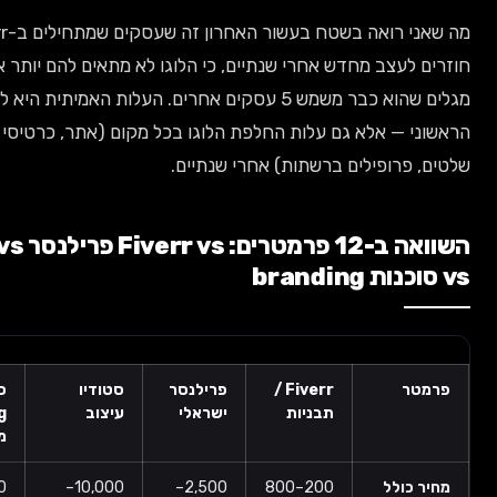
מה שאני רואה בשטח בעשור האחרון זה שעסקים שמתחילים ב-Fiverr בסוף
עצב מחדש אחרי שנתיים, כי הלוגו לא מתאים להם יותר או שהם
מגלים שהוא כבר משמש 5 עסקים אחרים. העלות האמיתית היא לא רק המחיר
— אלא גם עלות החלפת הלוגו בכל מקום (אתר, כרטיסי ביקור,
רופילים ברשתות) אחרי שנתיים.
השוואה ב-12 פרמטרים: Fiverr vs פרילנסר vs סטודיו
Fiverr /
פרילנסר
סטודיו
סוכנות
תבניות
ישראלי
עיצוב
branding
מלאה
לל
200–800
2,500–
10,000–
50,000+