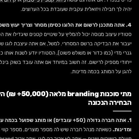
חבילה ויזואלית עקבית שעובדת בכל הערוצים.
צוב מנוסה יכול להמליץ על שינויים קטנים שיגדילו את הסיכוי שהלוגו
 הבדיקה ברשם המסחרי. למשל, אם אתה עיצבת לוגו שמכיל אלמנט
(כמו כדור או משולש פשוט), הסטודיו יודע לשנות אותו כך שיהיה
פיק לרישום. זה חשוב במיוחד אם אתה עובד בשוק בינלאומי ורוצה
המותג בכמה מדינות.
מתי סוכנות branding מלאה (50,000+ ₪) היא
 הנכונה
1. אתה חברה גדולה (50+ עובדים) או מותג שפועל בכמה ערוצים
כשאתה מנהל חברה שיש לה מספר מוצרים, מספר קווי שירות, או
פועלת בשווקים שונים — אתה לא צריך רק לוגו, אתה צריך brand