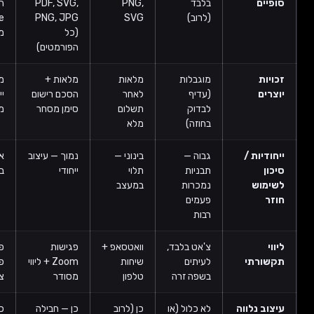
בלבד
PNG,
PDF, SVG,
הפורמטים +
(לרוב)
SVG
PNG, JPG
style guide
(כל
מלא
הפורמטים)
מוגבלות
מלאות
מלאות +
מלאות +
(עדיף
לאחר
הסכם רישום
ייעוץ לרישום
לבדוק
תשלום
סימן מסחר
מקומי/בינ"ל
בחוזה)
מלא
 /
גבוה —
בינוני —
נמוך — עיצוב
אפס — עיצוב
תבניות
תלוי
ייחודי
בלעדי 100%
נמכרות
במעצב
פעמים
רבות
צ'אט בלבד,
וואטסאפ +
פגישות
פגישות
י
לעיתים
שיחות
Zoom + ליווי
פרונטליות +
בשפה זרה
טלפון
מסודר
צוות ייעודי
לווה
לא כלול (או
כן (לרוב
כן — חבילה
כן +