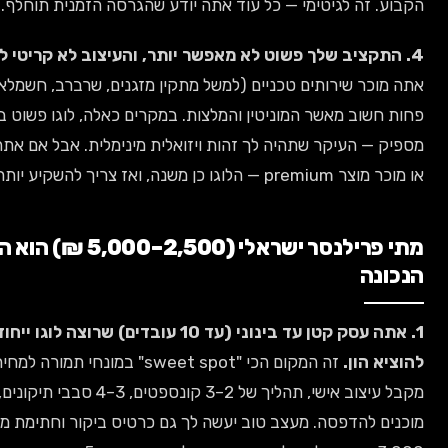
ה לגיטימי — כל עוד אתה יודע שהגרסה הזמנית תוחלף.
אם
שירותים טכניים (למשל מתקין מזגנים, שרברב, חשמלאי), הלוגו
פחות חשוב מאשר המוניטין והמלצות. במקרים כאלה, לוגו פשוט ב-300 ₪
מספיק — העיקר שתהיה לך זהות ויזואלית מינימלית. אבל אם אתה עובד B2B
אז צריך להשקיע יותר.
מתי פרילנסר ישראלי (2,500–5,000 ₪) הוא הבחירה
1. אתה עסק קטן עד בינוני (עד 10 עובדים) שרוצה לוגו ייחודי בלי
ן.
זה המקום הכי "sweet spot" במונחי תמורה למחיר. אתה
מקבל עיצוב אישי, תהליך של 2–3 קונספטים, 3–4 סבבי תיקונים, וקבצים
הדפסה. מעצב טוב יעשה לך גם כרטיס ביקור וחתימת מייל. עלות של