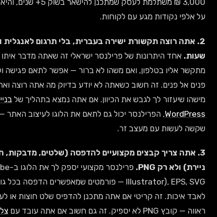
3,000 ₪ משתלמת לעסק שמתכנן להישאר בשוק 5+ שנים, והיא מתפרסת
נקודות מגע עם לקוחות.
 רוצה תקשורת ישירה בעברית, בלי תרגום לאנגלית ובלי הפרשי
ד היתרונות של פרילנסר ישראלי זה שאתה מדבר איתו בוואטסאפ,
יו בטלפון, ואם משהו לא ברור — אפשר לתאם פגישה ולהסביר
פנים. זה חשוב כשאתה לא יודע בדיוק מה אתה רוצה ואתה צריך
עזור לך לגבש את הכיוון. אם אתה נמצא בתהליך של
בניית אתר
Wo
, הפרילנסר יכול גם לתאם את הלוגו לעיצוב האתר — משהו
ות עם מעצב זר.
 צריך קבצים מקצועיים להדפסה (שלטים, מדבקות, חולצות,
רק PNG.
פרילנסר מקצועי יספק לך את הלוגו ב-AI (Adobe
Illustrator), EPS, SVG — פורמטים שמאפשרים הדפסה בכל גודל בלי
ות. זה קריטי אם אתה מתכנן להדפיס שלט חוצות או לעצב חלון
 חשוב אם אתה עובד עם
צלם מוצרים