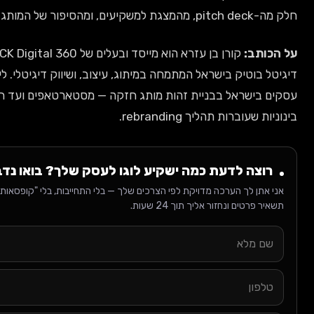
ג.
ב:
קורן בן עזרא הוא מייסד ובעלים של CK Digital 360, סוכנות
טיק בישראל המתמחה במיתוג, עיצוב, ושיווק דיגיטלי. ליווה עשרות
שראל בבניית זהות מותג חזקה — מסטארטאפים ועד חברות
רות תהליך rebranding.
ה לדעת כמה ישקיע לוגו לעסק שלך? בואו נדבר
 לך הערכה מדויקת לפי הצרכים שלך — בלי התחייבות, בלי "קופסאות קבועות".
ים ונחזור אליך תוך 24 שעות.