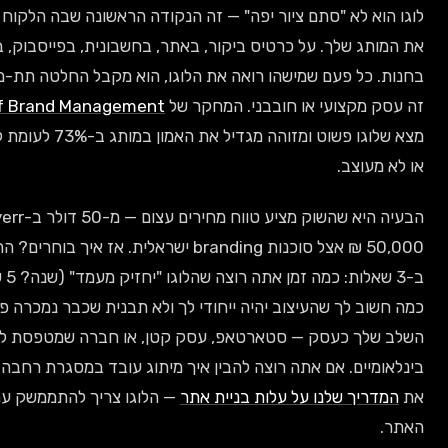
 לא "סתם ציור יפה" — זה הנקודה הראשונה שבה הלקוח שלך פוגש
 שלך. על כרטיס ביקור, באתר, בחשבונית, בפייסבוק, בשלט
ל פעם שמישהו רואה את הלוגו, הוא מקבל החלטה תת-מודעת אם
קצועי או חובבני. המחקר של
Journal of Brand Management
מצא שלוגו פשוט ומזוהה מגדיל את האמון במותג ב-73% לעומת לוגו מסובך
צב.
הבעיה היא שהשוק מציע טווח מחירים עצום — מ-50 דולר ב-Fiverr ועד
50,000 ₪ אצל סוכנות branding ישראלית. אז איך בוחרים? התשובה תלויה
ב-3 שאלות: כמה זמן אתה רוצה שהלוגו "יחזיק מעמד" (שנה? 5 שנים? 10?),
 לך שהעיצוב יהיה ייחודי לך ולא תבנית שכבר נמכרה פעמיים, ומה
 כעסק — סטארטאפ, עסק קטן, או חברה שמטפסת לשווקים
ים. אם אתה רוצה להבין איך מיתוג עובד במסגרת רחבה יותר, תקרא
ך שלנו על עלות בניית אתר
— הלוגו צריך להתממשק עם העיצוב של