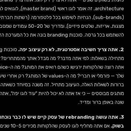
architecture. זה אומר לוגו ראשי (master brand), לוגואים למוצרים
(sub-brands), הנחיות לשימוש בכל פלטפורמה (רשתות חברתיות, אתר,
מצגות, אריזות, שלטים פיזיים), ומדריך של 20–50 עמודים שמסביר מתי
וכנות branding בונה את כל המערכת הזאת.
סוכנות branding
שאלות: למי אתה מדבר? מה מבדל אותך מהמתחרים? איזה רגש
אתה רוצה שהלקוחות ירגישו כשהם רואים את המותג? מה ה-tone of voice
שלך — פורמלי או חברי? מה ה-values של המותג? רק אחרי שיש תשובות
שאלות האלה, העיצוב מתחיל. זה משנה במיוחד כשאתה מתחרה מול
וססים — כי אז אתה לא יכול להיות "עוד לוגו יפה", אתה צריך להיות
ן ברור ומדיד.
3. אתה עושה rebranding של עסק קיים שיש לו כבר נוכחות חזקה
אם אתה מחליף לוגו לעסק שהלקוחות מכירים 5–10 שנים, אתה צריך