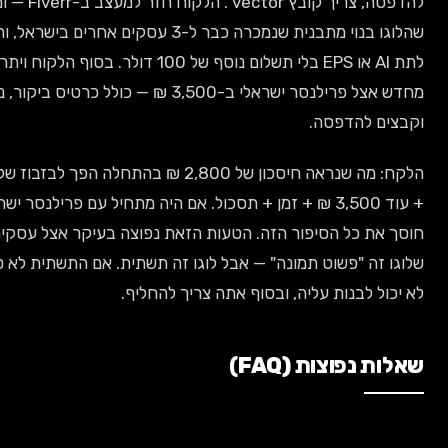
להדפסה, צריך קובץ vector". הלקוח חזר למעצב ב-Fiverr — ומסתבר
שהלוגו בנוי מתבנית שנמכרה כבר ל-3 עסקים אחרים בישראל, והמעצב סירב
לתת AI או EPS בלי תשלום נוסף של 100 דולר. בסוף הלקוח ויתר ועיצב
מחדש אצל פרילנסר ישראלי ב-3,500 ₪ — כולל כרטיס ביקור, ניירת,
הדפסה.
הלקח: מה שנראה חיסכון של 2,800 ₪ בהתחלה הפך לבזבוז של 200 דולר
+ עוד 3,500 ₪ + זמן + תסכול. אם היה מתחיל עם פרילנסר ישראלי, היה
כל הסיפור הזה. הטעות הזאת נפוצה בעיקר אצל עסקים שחושבים
 "פשוט תמונה" — אבל לוגו זה תשתית. אם התשתית לא טובה, אתה
בנות עליה, ובסוף אתה צריך להחליף.
וצות (FAQ)