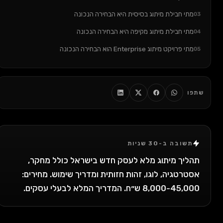
מתי חבילת מיתוג בסיסית היא הבחירה הנכונה
03
מתי חבילת מיתוג מקיפה היא הבחירה הנכונה
04
מתי פרויקט מיתוג Enterprise הוא הבחירה הנכונה
05
5 דברים שצריך לדעת על מיתוג לעסק שלא מספרים לך
06
הטעות הכי נפוצה שאני רואה
07
שתפו
שאלות נפוצות — FAQ
08
סיכום: במה לבחור
09
צריך מיתוג לעסק החדש שלך?
10
תשובה ב-30 שניות
תהליך מיתוג מלא לעסק חדש בישראל כולל מחקר,
אסטרטגיה, לוגו, זהות חזותית ומדריך שימוש. מחירים:
8,000-45,000 ש״ח. המדריך המלא לבעלי עסקים.