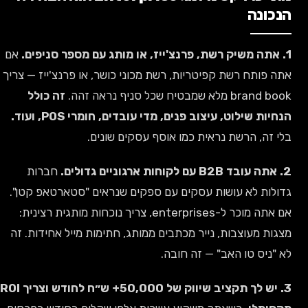
הנכונה
1. אתה משיק רשת, פרנצ'ייז, או מותג עם מספר סניפים.
אם
אתה פותח רשת קפיטריות, רשת מכוני כושר, או פרנצ'ייז — צריך
brand book מלא שמבטיח שכל סניף נראה זהה.
זה כולל
הנחיות שילוט, עיצוב פנים, מדי עובדים, חומרי POS, ועוד.
בלי זה, הרשת נראית כמו אוסף עסקים שונים.
2. אתה עובד B2B עם לקוחות ארגוניים גדולים.
חברות
גדולות לא עושות עסקים עם ספקים שנראים "סטארטאפ קטן".
אם אתה מוכר ל-enterprises, צריך נוכחות מותגית רצינית:
מצגות מעוצבות, נייר מכתבים ממותג, חתימות מייל אחידות. זה
לא "ניס טו האב" — זה חובה.
3. יש לך תקציב שיווק של 50,000+ ש״ח לחודש וצריך ROI