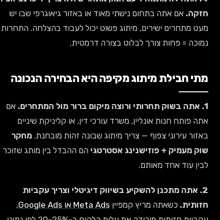
חזקה.
אם אתה בתחום נישתי מאוד או באזור גיאוגרפי שבו יש
מעט מתחרים ישירים, מיתוג פשוט יכול לעבוד בהצלחה. התחרות
נמוכה = פחות צורך לבלוט בצורה דרמטית.
מתי חבילת מיתוג מקיפה היא הבחירה הנכונה
1. אתה בשוק תחרותי ורוצה מיקום ברור מול המתחרים.
אם
אתה פותח חנות אונליין, משרד עורכי דין, או קליניקת שיניים
באזור עירוני צפוף — צריך מיתוג שבונה זהות מובחנת.
מחקר
שוק מעמיק + פוזישנינג אסטרטגי
הם ההבדל בין מותג שזוכר
לבין עוד אחד מאותם.
2. אתה מתכנן להשקיע בשיווק דיגיטלי וצריך עקביות
חזותית.
כשאתה מריץ קמפיין
Meta Ads או Google Ads
,
עקביות חזותית מורידה את עלות הלקוח ב-20-25% לפי נתוני