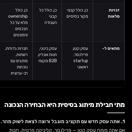
זכויות
כן, כולל קבצי
כן, כולל כל
כן, כולל
מלאות
מקור בסיסיים
קבצי
ownership
העבודה
מלא על כל
הנכסים
והפונטים
מתאים ל-
עסק קטן,
עסק בינוני,
חברות גדולות,
פרילנסר,
חנות אונליין,
רשתות,
startup
B2B מקומי
מותגים עם
ראשוני
נוכחות
רב-ערוצית
מתי חבילת מיתוג בסיסית היא הבחירה הנכונה
1. אתה עסק חדש עם תקציב מוגבל ורוצה לצאת לשוק מהר.
אם אתה פותח עסק קטן — פרילנסר, קליניקה פרטית, חנות