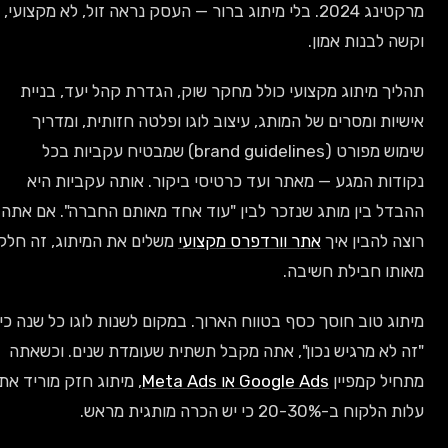
מרקטינג 2024. בלי מיתוג ברור — העסק נראה זול, לא מקצועי,
וקשה לבנות אמון.
תהליך מיתוג מקצועי כולל מחקר שוק, הגדרת קהל יעד, בניית
אישיות ומסרים של המותג, עיצוב לוגו ופלטה חזותית, ומדריך
שימוש מפורט (brand guidelines) שמבטיח עקביות בכל
נקודות המגע — מאתר ועד כרטיסי ביקור. אותה עקביות היא
ההבדל בין מותג שנזכר לבין "עוד אחד מאותם החברה". אם אתה
רוצה להבין איך
אתר וורדפרס מקצועי
משלים את המיתוג, זה חלק
מאותו חבילת חשיבה.
מיתוג טוב חוסך כסף בטווח הארוך. במקום לשנות לוגו כל שנה כי
"זה לא מרגיש נכון", אתה מקבל תשתית שעומדת שנים. וכשאתה
מתחיל קמפיין
Google Ads או Meta Ads
, מיתוג חזק מוריד את
עלות הלקוח ב-20-30% כי יש הכרה מותגית מראש.