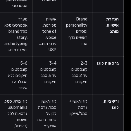
אסטרטגי
הגדרת
Brand
אישיות
מערך
אישיות
personality
מפורטת,
אסטרטגי מלא
מותג
ומסרים
tone of
כולל brand
ראשיים בדף
voice,
story,
אחד
ערכי מותג,
archetyping,
USP
ומצגת מותג
גרסאות לוגו
2-3
3-4
5-6
קונספטים,
קונספטים,
קונספטים,
עד 2 סבבי
עד 3 סבבי
תיקונים ללא
תיקונים
תיקונים
הגבלה עד
אישור
וריאציות
לוגו ראשי +
לוגו ראשי,
לוגו מלא, סמל,
לוגו
גרסת
סמל, גרסת
submarks,
סמל/אייקון
לבן על
גרסאות לכל
שחור, גרסת
משטח
אופקי +
(דיגיטל,