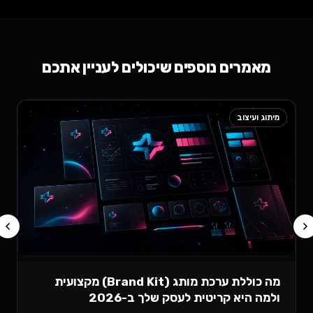
מאמרים נוספים שיכולים לעניין אתכם
מיתוג ועיצוב
שי
קי
ב-6
המ
לה
קר
מה כוללת ערכת מותג (Brand Kit) מקצועית
ולמה היא קריטית לעסק שלך ב-2026