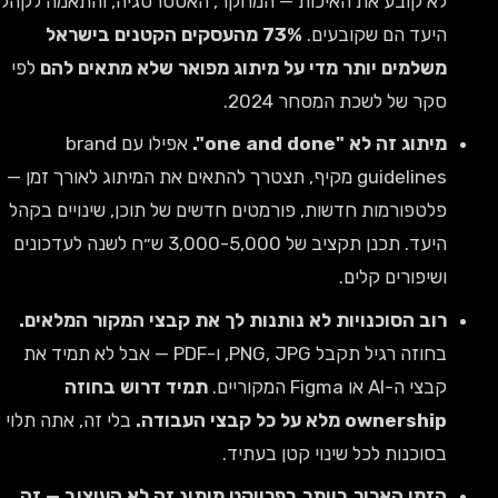
לא קובע את האיכות — המחקר, האסטרטגיה, והתאמה לקהל
היעד הם שקובעים.
73% מהעסקים הקטנים בישראל
משלמים יותר מדי על מיתוג מפואר שלא מתאים להם
לפי
סקר של לשכת המסחר 2024.
מיתוג זה לא "one and done".
אפילו עם brand
guidelines מקיף, תצטרך להתאים את המיתוג לאורך זמן —
פלטפורמות חדשות, פורמטים חדשים של תוכן, שינויים בקהל
היעד. תכנן תקציב של 3,000-5,000 ש״ח לשנה לעדכונים
ושיפורים קלים.
רוב הסוכנויות לא נותנות לך את קבצי המקור המלאים.
בחוזה רגיל תקבל PNG, JPG, ו-PDF — אבל לא תמיד את
קבצי ה-AI או Figma המקוריים.
תמיד דרוש בחוזה
ownership מלא על כל קבצי העבודה.
בלי זה, אתה תלוי
בסוכנות לכל שינוי קטן בעתיד.
הזמן הארוך ביותר בפרויקט מיתוג זה לא העיצוב — זה