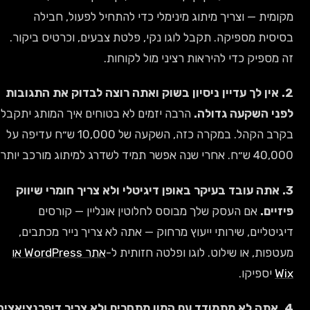
מקומית — וצריך מיתוג מינימלי כדי להתחיל לפעול, חבילה
בסיסית מספיקה. תקבל לוגו נקי, פלטת צבעים, וכרטיס ביקור.
זה מספיק כדי להיראות רציני מול לקוחות.
2. אין לך עדיין ניסיון בשוק ואתה רוצה לבדוק את התגובות
לפני השקעה גדולה.
הרבה יזמים לא בטוחים איך המותג יתקבל
בקרב הקהל. במקרה כזה, השקעה של 10,000 ש״ח עדיפה על
40,000 ש״ח. אחרי שנה אפשר תמיד לשדרג למיתוג מורכב יותר.
3. אתה עובד בעיקר באופן דיגיטלי ולא צריך חומרי שיווק
פיזיים.
אם העסק שלך מבוסס לחלוטין אונליין — קורסים
דיגיטליים, שירותי ייעוץ מרחוק — אתה לא צריך נייר מכתבים,
מעטפות, או שילוט. לוגו ופלטה חזותית ל-
אתר WordPress או
Wix
יספיקו.
4. אתה לא מתמודד עם המון מתחרים ולא צריך דיפרנציאציה