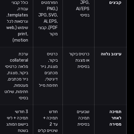
קבצים
JPG,
הפורמטים
כולל קבצי
AI/EPS
(PNG,
עבודה,
בסיסי
JPG, SVG,
templates,
AI, EPS,
וגרסאות לכל
PDF), קבצי
שימוש (web,
מקור
print,
motion)
עיצוב נלווה
כרטיס ביקור
כרטיס
ערכת
או מצגת
ביקור,
collateral
בסיסית
מצגת, נייר
מלאה: כרטיסי
מכתבים
ביקור, מצגת,
דיגיטלי,
נייר מכתבים,
חתימת מייל
מעטפות,
חתימות, שילוט
בסיסי
תמיכה
שבועיים
חודש
3 חודשי
לאחר
תמיכה
תמיכה +
תמיכה + ליווי
מסירה
בסיסית
עד 2
ביישום המותג
שינויים קלים
בשטח