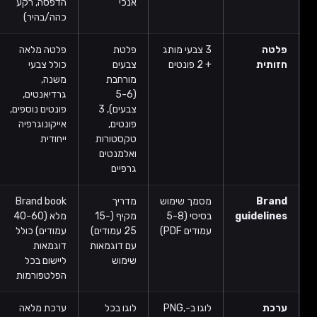
אנכי
הדפסה, רקע
כהה/בהיר)
פלטה
3 צבעי מותג
פלטת
פלטה מלאה
חזותית
+ 2 פונטים
צבעים
כולל צבעי
מורחבת
משנה,
(5-6
גרדיאנטים,
צבעים), 3
פונטים נוספים,
פונטים,
אייקונוגרפיה
טקסטורות
ייחודית
ואלמנטים
גרפיים
Brand
מסמך שימוש
מדריך
Brand book
guidelines
בסיסי (5-8
מקיף (15-
מלא (40-60
עמודים PDF)
25 עמודים)
עמודים) כולל
עם דוגמאות
דוגמאות
שימוש
ליישום בכל
הפלטפורמות
ערכת
לוגו ב-PNG,
לוגו בכל
ערכת מלאה