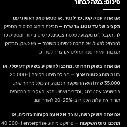
סיכום: במה לבחור
אם אתה עסק קטן, פרילנסר, או סטארטאפ ראשוני עם
תקציב של עד 15,000 ש״ח
— חבילת מיתוג בסיסית תספיק
לך. תקבל לוגו מקצועי, פלטת צבעים, כרטיס ביקור, ומספיק כדי
להתחיל לפעול. אל תחכה ל"מיתוג מושלם" — צא לשוק, תבדוק
תגובות, ואחרי שנה תחליט אם צריך לשדרג.
אם אתה בשוק תחרותי, מתכנן להשקיע בשיווק דיגיטלי, או
בונה מותג לטווח ארוך
— חבילת מיתוג מקיפה (20,000-
35,000 ש״ח) היא ההשקעה הנכונה. זה כולל מחקר שוק,
פוזישנינג אסטרטגי, ומדריך שימוש מלא. העקביות החזותית
תוריד את עלות הלקוח ב-20-25% לאורך זמן.
אם אתה משיק רשת, עובד B2B עם לקוחות גדולים, או
מתכנן גיוס השקעות
— פרויקט מיתוג enterprise (40,000-