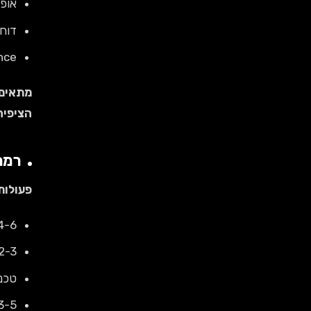
אופטימי
דוח חודשי
ance
מתאים 
הציפיה
רמה 2: סטנדרט (,500-8,500
פעולות
4-6 מאמרי בלוג איכותיים (1,000-1,500 
2-3 עמודי service / category עם אופטימיזציה
טכני: schema markup, מהירות, al linking
uilding: 3-5