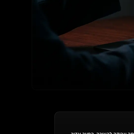
2,50 ל-30,000 ש\"ח לחודש לאותה עבודה לכאורה. הפער אדיר.