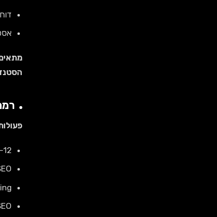
דוח 
אסטרטגיית 
מתאים 
הסטנדר
רמה 3: מתקדם (,000-15,000
פעולות
8-12 מאמרי בלוג + strategy
mmatic SEO
Link building
Technical SEO 