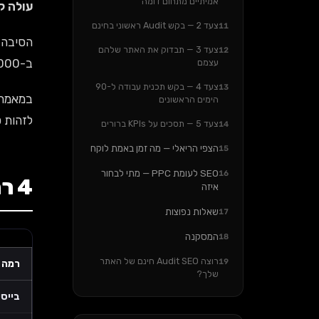
אמיתיים מתחום דומה
עולה קי
צעד 2 — בקש Audit ראשוני בחינם
11
הסיבה:
צעד 3 — תבדוק את האתר שלהם
12
ב-18,000 ש"ח עושה 25 פעולות בחודש. שני העסקים אומרים "אנחנו עושים SEO", אבל זה לא אותו דבר.
עצמם
צעד 4 — בקש תכנית עבודה ל-90
13
במאמר 
הימים הראשונים
לזהות ס
צעד 5 — תסכים על KPIs ברורים
14
הצפי הריאלי — מה זמן באמת לוקח
15
SEO לעומת PPC — מתי לבחור
16
4 רמות SEO בישראל — מה כלול ומה לא
איזה
שאלות נפוצות
17
המסקנה
18
רוצה Audit SEO חינם של האתר
19
רמה
שלך?
בייסי