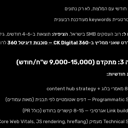
חודשי עם המלצות, לא רק נתונים
keywords מעודכנת רבעונית
ל:
רוב העסקים SMB בישראל.
הציפיה:
תוצאות ב-4-6 חודשים, גידול 100-300% בתנועה תוך שנה.
ט שאני ממליץ ב-
CK Digital 360 — סוכנות דיגיטל 360
לרוב
9 ש"ח/חודש)
 חודשיות:
content hub 
Progra — דפים אוטומטיים לפי תבנית (מאות עמודים)
 אגרסיבי — 8-15 קישורים בחודש (כולל PR)
מעמיק (Core Web Vitals, JS rendering, hreflang)