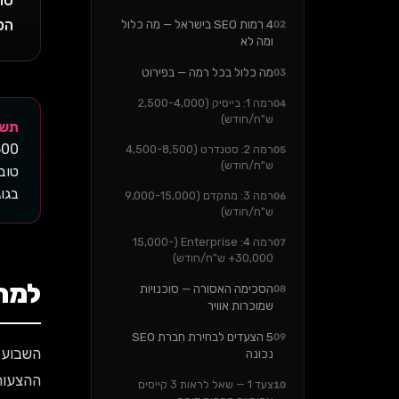
הס
4 רמות SEO בישראל — מה כלול
02
ומה לא
מה כלול בכל רמה — בפירוט
03
רמה 1: בייסיק (2,500-4,000
04
ש"ח/חודש)
תשובה 
רמה 2: סטנדרט (4,500-8,500
05
ש"ח/חודש)
בגו
רמה 3: מתקדם (9,000-15,000
06
ש"ח/חודש)
רמה 4: Enterprise (15,000-
07
30,000+ ש"ח/חודש)
למה 
הסכימה האסורה — סוכנויות
08
שמוכרות אוויר
5 הצעדים לבחירת חברת SEO
09
נכונה
ההצעות: 2,800 / 5,400 / 9,200 / 18,000 ש"ח
צעד 1 — שאל לראות 3 קייסים
10