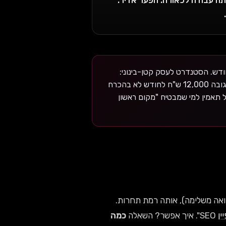
SE גובות 2,500-30,000 ש"ח לחודש. הסטנדרט לעסק קטן-בינוני:
4,500-8,500 ש"ח/חודש. ההפרש לא תמיד מצדיק את עצמו — סוכנות שגובה 12,000 ש"ח לחודש לא בהכרח
ראות אחרי 4-6 חודשים מינימום. אל תאמין למי שמבטיח "מקום ראשון
S. אותו תחום (קליניקת רפואה משלימה), אותה רמת תחרות.
ין
SEO". איך אפשר? השאלה
כמה