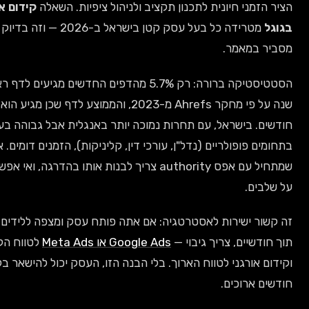
זמני חיונית לתכנון תקציב ולניהול ציפיות. השאלה
קידום אתר
מטרידה כל בעל עסק קטן בישראל ב-2026 — וזה בדיוק מה שאני
 במאמר.
הסטטיסטיקה ברורה: רק 5.7% מהדפים החדשים מגיעים לדף ראשון תוך
שנה על פי מחקר Ahrefs מ-2023, והממוצע לדף שכן מגיע הוא 6-8
. בישראל, עם תחרות נמוכה יותר באנגלית אבל גבוהה בעברית
ם פופולריים (נדל"ן, עורכי דין, קליניקות), הזמנים דומים. אתר
שמתחיל עם אפס authority צריך לבנות אותו בהדרגה, ואי אפשר לדלג
ים.
ר ישירות לאסטרטגיה: אם אתה פותח עסק ומצפה ללידים אורגניים
דשיים, צריך גיבוי —
Google Ads או Meta Ads
לטווח הקצר,
 אורגני לטווח הארוך. בלי הבנה הזו, העסק יכול להישאר בלי תנועה
 ארוכים.