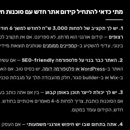
כדאי להתחיל קידום אתר חדש עם סוכנות חיצונית
1. יש לך תקציב של לפחות 3,000 ש"ח לחודש למשך 6 חודשים
ם
— קידום אורגני הוא מרתון, לא ספרינט. אם אין תקציב לטווח
, עדיף להשקיע ב-
קמפיינים ממומנים
שנותנים תוצאות מיידיות.
— אם עשית את
ב-
WordPress או פלטפורמה דומה
, יש בסיס טוב. אם האתר בנוי
— בין אם אתה כותב בעצמך ובין
אם הסוכנות כותבת, צריך לפחות 4-6 מאמרים איכותיים בחודש. בלי תוכן
הקידום עומד במקום.
— אם העסק שלך תלוי