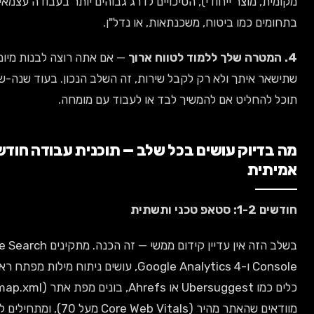
, מוצר ייחודי), הסיכויים לדרג גבוהים יותר בעבודה עצמאית מאשר
ם כמו ביטוח, משכנתאות, או נדל"ן.
— אם אתה רוצה לבנות מיומנות
 איתך ולא רק לקבל שירות, זה השלב הנכון. בעוד שנה-שנתיים
החליט אם להמשיך לבד או לעבוד עם מומחה.
דיוק עושים בכל שלב — תוכנית עבודה חודשית
ית
ני ותשתית
בשלב הזה אין עדיין קידום ממשי — זה הכנה. מתקינים Google Search
Console ו-Google Analytics 4, עושים ניתוח מילות מפתח ראשוני עם
כלים כמו Ubersuggest או Ahrefs, בונים מפת אתר (sitemap.xml),
מוודאים שהאתר מהיר (Core Web Vitals מעל 70), ומתחילים לכתוב את