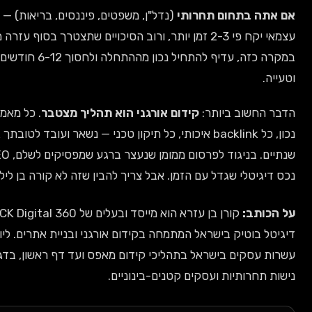
ה בתחום תחרותי
(נדל"ן, משפטים, פיננסים, בריאות) — קידום
עצמאי יקח פי 2-3 זמן יותר, ורוב הסיכויים שתצטרך בסוף עזרה מקצועית.
במקרה כזה, עדיף להתחיל נכון מההתחלה ולחסוך 6-12 חודשים של ניסוי
.
החשוב ביותר:
קידום אורגני הוא תהליך מצטבר
. כל מאמר שכתוב
נכון, כל backlink איכותי, כל תיקון טכני — נשאר ועובד לטובתך גם בעוד
שנתיים. בניגוד לפרסום ממומן שנעצר ברגע שמפסיקים לשלם, SEO בונה
גיטלי שגדל עם הזמן. אבל צריך להבין שזה לא קורה בן לילה.
ותב:
קורן בן עזרא הוא מייסד ובעלים של CK Digital 360, סוכנות
 בוטיק בישראל המתמחה בקידום אורגני ובניית אתרים. ליווה
 עסקים בישראל בתהליכי קידום מאפס ועד דף ראשון, בדגש על
תחרותיות ועסקים קטנים-בינוניים.