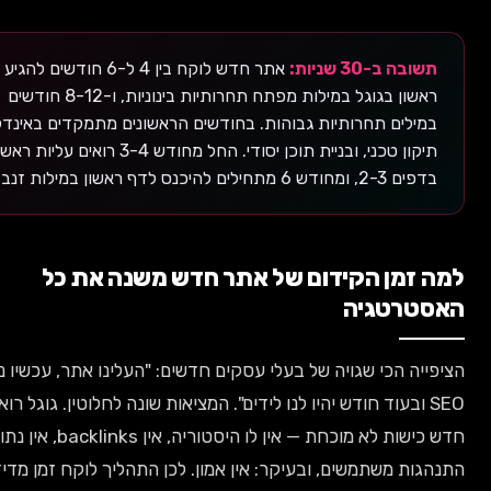
ה ב-30 שניות:
אתר חדש לוקח בין 4 ל-6 חודשים להגיע לדף
ראשון בגוגל במילות מפתח תחרותיות בינוניות, ו-8-12 חודשים
ילים תחרותיות גבוהות. בחודשים הראשונים מתמקדים באינדקס,
תיקון טכני, ובניית תוכן יסודי. החל מחודש 3-4 רואים עליות ראשונות
 מתחילים להיכנס לדף ראשון במילות זנב ארוך.
זמן הקידום של אתר חדש משנה את כל
רטגיה
ה הכי שגויה של בעלי עסקים חדשים: "העלינו אתר, עכשיו נעשה
S ובעוד חודש יהיו לנו לידים". המציאות שונה לחלוטין. גוגל רואה אתר
חדש כישות לא מוכחת — אין לו היסטוריה, אין backlinks, אין נתוני
ת משתמשים, ובעיקר: אין אמון. לכן התהליך לוקח זמן מדיד, והבנת