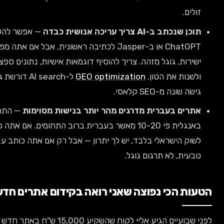
ים.
נכתב ב-AI צריך עריכה אנושית כבדה
— אפשר להשתמש ב-
ChatGPT או ב-Jasper לכתיבה ראשונית, אבל אם אתה מפרסם ככה
רות, גוגל מזהה. צריך להוסיף דוגמאות אישיות, נתונים ספציפיים,
נות את הטון.
GEO optimization
ל-AI search דורשת גם כן
שונה מ-SEO קלאסי.
ים בעברית מדרגים מהר יותר בנישות מסוימות
— התחרות
באנגלית פי 10-20 מאשר בעברית ברוב התחומים. אם אתה פונה
ק הישראלי בלבד, יש לך יתרון — אבל רק אם אתה כותב עברית
ית, לא תרגום גוגל.
ת הכי נפוצה שאני רואה בקידום אתרים חדשים
לפני שבועיים הגיע אליי לקוח שהשקיע 15,000 ש"ח באתר חדש — עיצוב