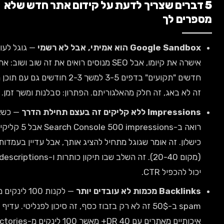
ברים שצריך לדעת על קידום אתר חדש שלא
ים לך
Google Sa הוא אמיתי, אבל לא רשמי
— גוגל לעולם לא
אישרה את קיומו, אבל SEO מנוסים רואים את זה שוב ושוב: אתרים
חדשים "תקועים" בדפים 3-5 למשך 2-3 חודשים גם עם תוכן מעולה.
לא באג, זה חלק מהאלגוריתם. הפתרון: סבלנות ומשך זמן.
Impr ללא קליקים זה בעצם תחילת הדרך
— כשאתה
רואה ב-Search Console 500 impressions אבל 5 קליקים, זה לא
לון. זה אומר שגוגל מתחיל להציג אותך, אבל עדיין בעמדות נמוכות
(מקום 20-40). זה השלב שבו תיקון כותרות ו-meta descriptions
 להכפיל CTR.
Ba מכמות לא עובדים יותר
— לקנות 100 לינקים מאתרי
spam ב-50$ זה לא רק בזבוז כסף, זה סיכון לפנליטי. עדיף 5 לינקים
איכותיים מאתרים עם DR 40+ מאשר 100 לינקים מ-directories