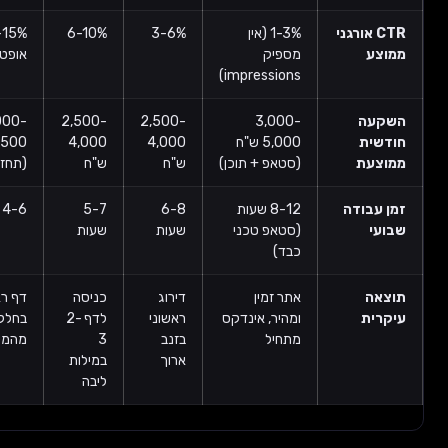
CTR אורגני
1-3% (אין
3-6%
6-10%
10-15% (עם
צע
מספיק
אופטימיזציה)
impressions)
עה
3,000-
2,500-
2,500-
2,000-
שית
5,000 ש"ח
4,000
4,000
3,500 ש"ח
צעת
(סטאפ + תוכן)
ש"ח
ש"ח
(תחזוקה)
 עבודה
8-12 שעות
6-8
5-7
4-6 שעות
עי
(סטאפ טכני
שעות
שעות
כבד)
אה
אתר זמין
דירוג
כניסה
דף ראשון
רית
ומהיר, אינדקס
ראשוני
לדף 2-
בחלק
מתחיל
בזנב
3
מהמילים
ארוך
במילות
ליבה