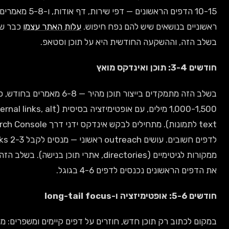
10-15 הדפים הראשונים — דפי שירות, דף אודות, ו-5-8 מאמרים
ים בנושאים שיש להם נפח חיפוש.
עלות האתר עצמו
כבר שולמה
הזה, וההשקעה החודשית היא על תוכן וסטאפ.
נדקס מואץ
בשלב הזה מתמקדים בייצור תוכן מהיר — 6-8 מאמרים בחודש, כל אחד
1,000-1,500 מילים, עם אופטימיזציה בסיסית (H2, internal links, alt
text לתמונות). מתחילים לבקש אינדקס ידני דרך Search Console
לדפים חשובים. עושים outreach ראשוני — מנסים לקבל 2-3 backlinks
ממקורות לגיטימיים (directories, אתרי תוכן בנישה). בשלב הזה רואים
ם הראשונים נכנסים לדפים 4-6 בגוגל.
long-tail foc
לכתוב רק תוכן חדש, חוזרים על דפים קיימים ומשפרים: מוסיפים