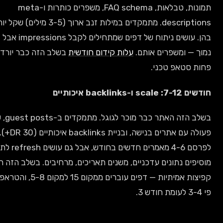
תמונות, טבלאות, FAQ schema, משפרים כותרות ו-meta
descriptions. מתמקדים במילות זנב ארוך (3-5 מילים) שקל יותר לדרג
בהן. עושים ניתוח של דפים שמתחילים לקבל impressions אבל CTR
— ומשפרים אותם.
עלות קידום חודשית
בשלב הזה כבר יורדת מעט כי
סטאפ טכני.
bac איכותיים
בשלב הזה האתר כבר מוכר לגוגל. מתמקדים ב-guest posts, שיתופי
פעולה עם אתרים בנישה, ובניית backlinks איכותיים (DR 30+). ממשיכים
לפרסם 4-6 מאמרים חדשים בחודש, אבל גם עושים refresh לתוכן ישן —
ם נתונים עדכניים, משנים תאריכים, מרחיבים. בשלב הזה רואים
קפיצות אמיתיות — דפים עוברים ממקום 15 למקום 5-8, והטראפיק גדל