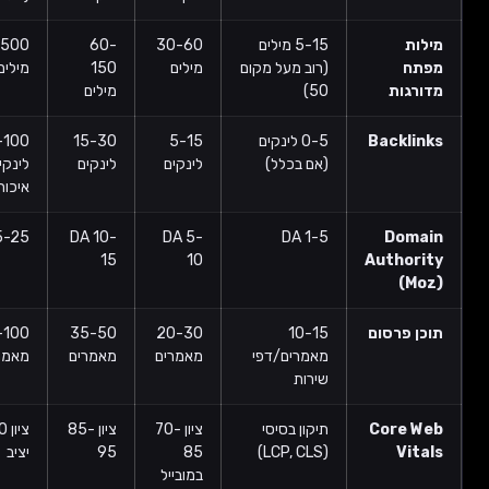
ות
5-15 מילים
30-60
60-
150-500+
ח
(רוב מעל מקום
מילים
150
מילים
רגות
50)
מילים
Backli
0-5 לינקים
5-15
15-30
30-100
(אם בכלל)
לינקים
לינקים
לינקים
איכותיים
DA 15-25
DA 10-
DA 5-
DA 1-5
Dom
15
10
Author
(M
 פרסום
10-15
20-30
35-50
60-100+
מאמרים/דפי
מאמרים
מאמרים
מאמרים
שירות
Core 
תיקון בסיסי
ציון 70-
ציון 85-
ציון 90-100
Vit
(LCP, CLS)
85
95
יציב
במובייל