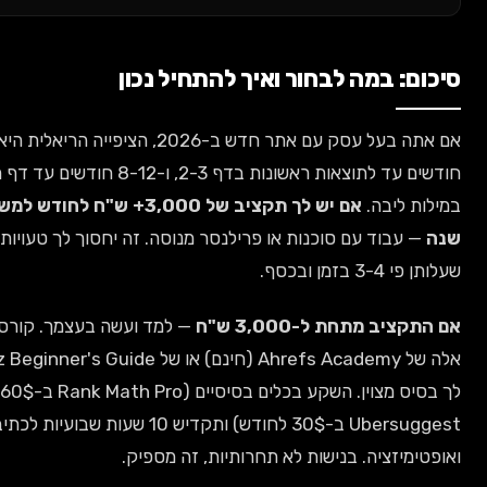
: במה לבחור ואיך להתחיל נכון
אם אתה בעל עסק עם אתר חדש ב-2026, הציפייה הריאלית היא 4-6
חודשים עד לתוצאות ראשונות בדף 2-3, ו-8-12 חודשים עד דף ראשון
 ליבה.
אם יש לך תקציב של 3,000+ ש"ח לחודש למשך חצי
 עבוד עם סוכנות או פרילנסר מנוסה. זה יחסוך לך טעויות טכניות
בזמן ובכסף.
יב מתחת ל-3,000 ש"ח
— למד ועשה בעצמך. קורסים כמו
אלה של Ahrefs Academy (חינם) או של Moz Beginner's Guide יתנו
לך בסיס מצוין. השקע בכלים בסיסיים (Rank Math Pro ב-60$,
Ubersuggest ב-30$ לחודש) ותקדיש 10 שעות שבועיות לכתיבה
מיזציה. בנישות לא תחרותיות, זה מספיק.