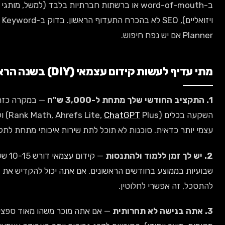
ב-word-of-mouth או ברשתות חברתיות בלבד (למשל, מותגי אופנה
ויזואליים), SEO לא בהכרח התעדוף הראשון. בדוק ב-Google Keyword
ח חיפוש.
ף לעשות קידום עצמאי (DIY) בשנה הראשונה
— במקרה כזה,
Rank Math, Ahrefs Lite,
ChatGPT
Plus) ולימוד
ותר כדאית. סוכנות לא תוכל לתת שירות איכותי מתחת לתקציב הזה.
— קידום עצמאי דורש 10-15 שעות
ת בממוצע בחודשים הראשונים. אם אתה יכול להקדיש את זה ולא
, זה אפשרי לחלוטין.
— אם אתה מוכר משהו מאוד ספציפי (נישה