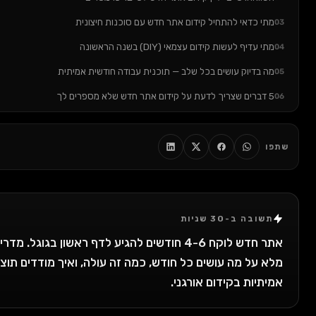
תי כדאי להתחיל קידום אתר חדש עם סוכנות חיצונית
י עדיף לעשות קידום עצמאי (DIY) בשנה הראשונה
ה בדיוק עושים בכל שלב — תוכנית עבודה חודשית אמיתית
ום אתר חדש שלא מספרים לך
טעות הכי נפוצה שאני רואה בקידום אתרים חדשים
אלות ותשובות — קידום אתר חדש בגוגל
ו
יכום: במה לבחור ואיך להתחיל נכון
וצה שנבנה לך אסטרטגיית קידום מדויקת לאתר החדש שלך?
שובה ב-30 שניות
אתר חדש לוקח 4-6 חודשים להגיע לדף ראשון בגוגל. מדריך
 על מה עושים כל חודש, כמה זה עולה, ואיך מודדים תוצאות
תיות בקידום אורגני.