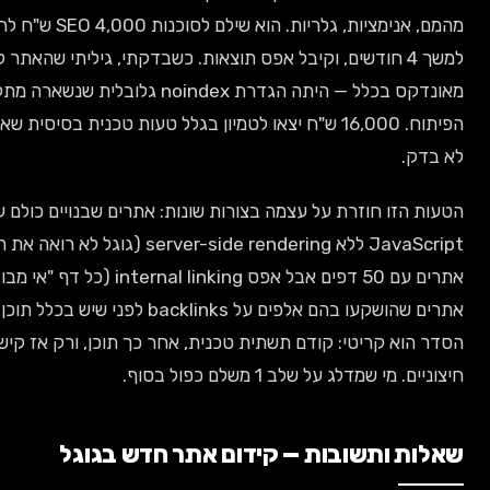
מהמם, אנימציות, גלריות. הוא שילם לסוכנות SEO 4,000 ש"ח לחודש
למשך 4 חודשים, וקיבל אפס תוצאות. כשבדקתי, גיליתי שהאתר לא היה
מאונדקס בכלל — היתה הגדרת noindex גלובלית שנשארה מתקופת
הפיתוח. 16,000 ש"ח יצאו לטמיון בגלל טעות טכנית בסיסית שאף אחד
ק.
הזו חוזרת על עצמה בצורות שונות: אתרים שבנויים כולם על
JavaScript ללא server-side rendering (גוגל לא רואה את התוכן),
אתרים עם 50 דפים אבל אפס internal linking (כל דף "אי מבודד"),
אתרים שהושקעו בהם אלפים על backlinks לפני שיש בכלל תוכן איכותי.
וא קריטי: קודם תשתית טכנית, אחר כך תוכן, ורק אז קישורים
מי שמדלג על שלב 1 משלם כפול בסוף.
ת ותשובות — קידום אתר חדש בגוגל