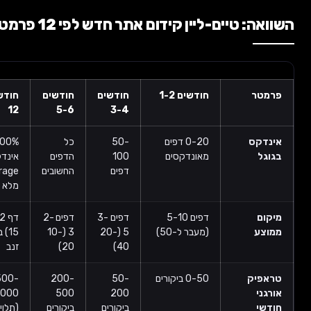
: טיים-ליין קידום אתר חדש לפי 12 פרמטרים
טר
חודשים 1-2
חודשים
חודשים
חודשים 7-
12
5-6
3-4
דקס
0-20 דפים
50-
כל
100%
גל
מאונדקסים
100
הדפים
אינדקס +
דפים
החשובים
coverage
מלא
ום
דפים 5-10
דפים 3-
דפים 2-
דף 1-2 (1-
צע
(מעבר ל-50)
5 (20-
3 (10-
15) במילות
40)
20)
זנב
פיק
0-50 ביקורים
50-
200-
500-
ני
200
500
2,000+
שי
ביקורים
ביקורים
(תלוי נישה)