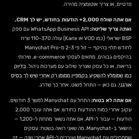
פרטיים, או צריך אוטומציה מהירה.
אם אתה שולח 2,000+ הודעות בחודש, יש לך CRM,
ואתה צריך שליטה:
WhatsApp Business API עם ספק
BSP ישראלי (כמו VOD או Karix) עולה 110-370 ש״ח
לחודש תלוי בהיקף — זול פי 2-3 מ-Manychat Pro
בהיקפים גבוהים. מתאים לעסקי e-commerce, שירותי
בריאות, או כל עסק שצריך שילוב עם מערכות ניהול.
בדיוק
כמו שמומלץ להשקיע בקמפיין ממומן רק אחרי שיש לך בסיס
אורגני
, גם כאן — התחל פשוט, אחר כך שדרג.
אם אתה לא בטוח:
התחל עם Manychat למשך 3 חודשים.
עקוב אחרי כמות ההודעות בחודש. אם אתה עובר 2,000
הודעות — עבור ל-API. אם אתה נשאר מתחת ל-1,200 —
הישאר ב-Manychat. מה שאני רואה בשטח: עסקים
שמתחילים עם Manychat ועוברים ל-API אחרי שנה — זה