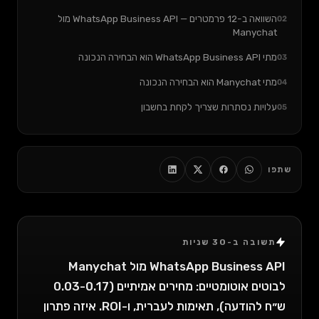
השוואה ב-12 פרמטרים — WhatsApp Business API מול
02
Manychat
מתי WhatsApp Business API הוא הבחירה הנכונה
03
מתי Manychat הוא הבחירה הנכונה
04
עלויות נסתרות שצריך לקחת בחשבון
05
5 דברים שצריך לדעת על בוטים לווטסאפ שלא מספרים לך
06
הטעות הכי נפוצה שאני רואה
07
שתפו
FAQ
08
סיכום: במה לבחור
09
רוצה לדעת איזה פתרון מתאים לעסק שלך?
10
תשובה ב-30 שניות
WhatsApp Business API מול Manychat
לבוטים אוטומטיים: מחירים אמיתיים (0.03-0.17
ש״ח להודעה), תאימות לעברית, ו-ROI. איזה פתרון