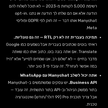
רשימת 5,000 לקוחות מ-2023 — לא תוכל לשלוח להם
הודעה אלא אם הם שלחו לך הודעה או נתנו opt-in.
Manychat אותו דבר — זה חוק לפי GDPR ופוליסי
Meta.
תמיכה בעברית זה לא רק RTL — זה גם טונליות.
ראיתי בוטים שכתובים בעברית אבל נשמעים כמו Google
Translate. אם אתה בונה בוט, כתוב אותו כמו שאתה
מדבר בחיים — לא "שלום רב, אנו שמחים לסייע" אלא "היי!
במה אפשר לעזור?". זה עובד פי 3 טוב יותר.
אתה יכול לשלב Manychat עם WhatsApp
Business API.
יש עסקים שמשתמשים ב-Manychat
בתור ממשק הניהול וב-API בתור התשתית. זה עובד —
אבל צריך תוכנית Pro (99 דולר/חודש) ואינטגרציה
טכנית.