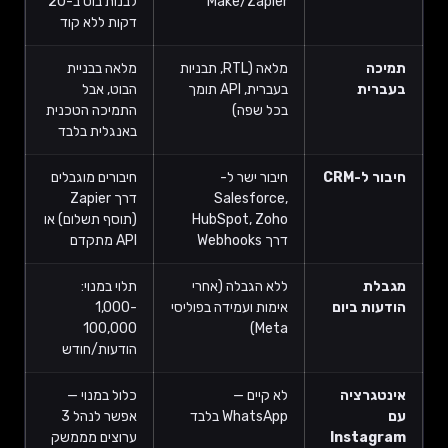
Make/Zapier
לבנות בוט ב-20
דקות ללא קוד
תמיכה
מלאה (RTL, תבניות
מלאה בבניית
בעברית
בעברית, API תומך
הבוט, אבל
בכל שפה)
התמיכה הטכנית
באנגלית בלבד
חיבור ל-CRM
חיבור ישר ל-
חיבורים מוגבלים
Salesforce,
דרך Zapier
HubSpot, Zoho
(תוסף תשלום) או
דרך Webhooks
API מתקדם
מגבלת
ללא הגבלה (אחרי
תלוי במנוי:
הודעות ביום
אימות ועמידה בפוליסי
1,000-
100,000
Meta)
הודעות/חודש
אינטגרציה
לא קיים —
כלול במנוי —
עם
WhatsApp בלבד
אפשר לנהל 3
Instagram
ערוצים מממשק