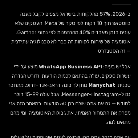
ב-2026, 87% מהלקוחות בישראל מצפים לקבל מענה
בווטסאפ תוך 10 דקות לפי סקר של Meta. העסקים שלא
עונים בזמן מאבדים 40% מההזמנות לפי נתוני Gartner.
אוטומציה של שיחות לקוחות זה כבר לא טכנולוגיה עתידנית
— זה הסטנדרט.
אבל יש בעיה:
WhatsApp Business API
מוצע על ידי
עשרות ספקים, עולה בהתאם לכמות הודעות, ודורש הגדרה
טכנית.
Manychat
נותן לך בונה דראג-אנד-דרופ, מתחבר
גם ל-Instagram ו-Messenger, אבל עולה 15-99 דולר
לחודש — גם אם אתה שולח רק 50 הודעות. במאמר הזה אני
מפרק את התמחור האמיתי, את גבולות האוטומציה, ומי מהם
מתאים למה.
אם אתה מנהל עסק קטן שרוצה לענות אוטומטית על שאלות