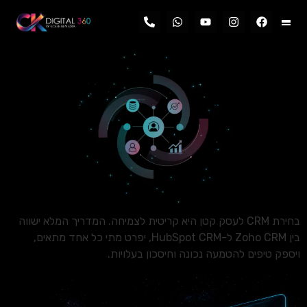
לתוכן
בחירת CRM לעסק קטן היא קריטית לצמיחה. המדריך המלא ישווה
בין Zoho CRM ל-HubSpot CRM, יפרט מתי כל אחד מתאים,
ויספק טיפים להטמעה נכונה וחיסכון בעלויות.