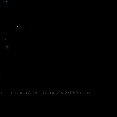
בחירת CRM לעסק קטן היא קריטית לצמיחה. המדריך המלא ישווה בין Zoho CRM ל-HubSpot CRM, יפרט מתי כל אחד מתאים, ויספק טיפים להטמעה נכונה וחיסכון בעלויות.