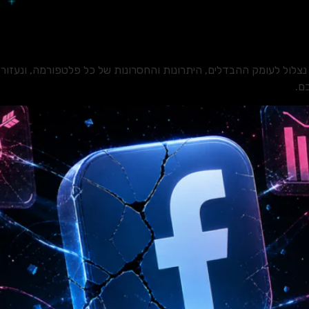
לול לעומק ההבדלים, היתרונות והחסרונות של כל פלטפורמה, ונעזור לכ