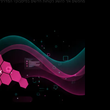
מחפשים איך להשיג לקוחות חדשים בפייסבוק? המדריך המקיף הזה מציג 7 דרכים מוכחות, משיווק אורגני ועד קמפיינים 