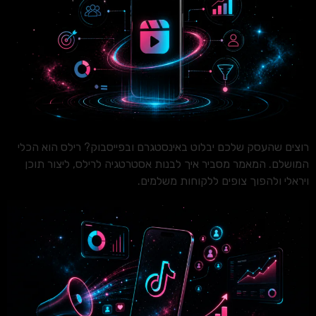
רוצים שהעסק שלכם יבלוט באינסטגרם ובפייסבוק? רילס הוא הכלי
המושלם. המאמר מסביר איך לבנות אסטרטגיה לרילס, ליצור תוכן
ויראלי ולהפוך צופים ללקוחות משלמים.