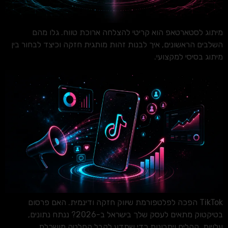
מיתוג לסטארטאפ הוא קריטי להצלחה ארוכת טווח. גלו מהם
השלבים הראשונים, איך לבנות זהות מותגית חזקה וכיצד לבחור בין
מיתוג בסיסי למקצועי.
TikTok הפכה לפלטפורמת שיווק חזקה ודינמית. האם פרסום
בטיקטוק מתאים לעסק שלך בישראל ב-2026? ננתח נתונים,
עלויות, קהלים ויתרונות כדי שתדע לקבל החלטה מושכלת.