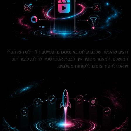
רוצים שהעסק שלכם יבלוט באינסטגרם ובפייסבוק? רילס הוא הכלי
המושלם. המאמר מסביר איך לבנות אסטרטגיה לרילס, ליצור תוכן
ויראלי ולהפוך צופים ללקוחות משלמים.