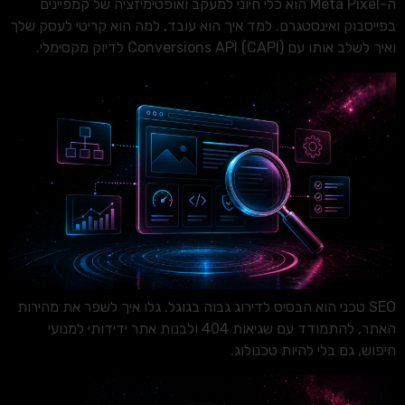
ה-Meta Pixel הוא כלי חיוני למעקב ואופטימיזציה של קמפיינים
בפייסבוק ואינסטגרם. למד איך הוא עובד, למה הוא קריטי לעסק שלך
ואיך לשלב אותו עם Conversions API (CAPI) לדיוק מקסימלי.
SEO טכני הוא הבסיס לדירוג גבוה בגוגל. גלו איך לשפר את מהירות
האתר, להתמודד עם שגיאות 404 ולבנות אתר ידידותי למנועי
חיפוש, גם בלי להיות טכנולוג.