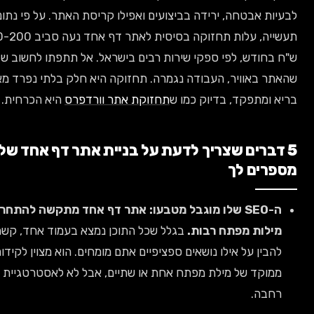
ות אבטחה, ירידה בביצועים ואפילו קריסת האתר. על פי נתוני
תעשייה, עלות תחזוקה בסיסית לאתר דף אחד נעה סביב 100-200
בחודש, לפי ספקי שירות רבים בישראל. אל תתפתו לחשוב שברגע
ר באוויר, העבודה נגמרה. תחזוקה היא חלק בלתי נפרד מאתר
 ומתפקד, בדיוק כמו ש
תחזוקת אתר וורדפרס
היא הכרחית.
דברים שצריך לדעת על בניית אתר דף אחד שלא
רים לך
SE שלו מוגבל מטבעו:
אתר דף אחד מתקשה להתחרות על
ילות מפתח רבות.
בגלל שכל התוכן נמצא בעמוד אחד, קשה לגוגל
הבין על אילו נושאים ספציפיים אתם מומחים. הוא מצוין לקידום
מוקד של מילת מפתח אחת או שתיים, אבל לא לאסטרטגיית תוכן
חבה.