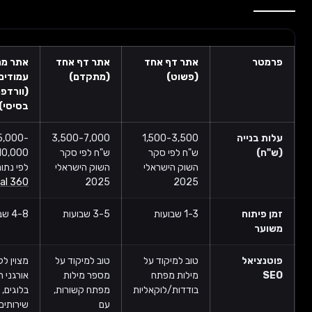
רמטר
אתר דף אחד
אתר דף אחד
אתר מרובה
(פשוט)
(מתקדם)
עמודים
(וורדפרס
בסיסי)
לות בנייה
1,500-3,500
3,500-7,000
5,000-
ש"ח)
ש"ח לפי סקר
ש"ח לפי סקר
10,000 ש"ח
השוק הישראלי
השוק הישראלי
לפי נתוני
CK
Digital 360
2025
2025
מן פיתוח
1-3 שבועות
3-5 שבועות
4-8 שבועות
שוער
וטנציאל
טוב למיקוד על
טוב למיקוד על
מצוין לקידום
SE
מילות מפתח
מספר מילות
אורגני רחב,
בודדות/לוקאליות
מפתח קשורות,
בלוגים, מגוון
עם
שירותים