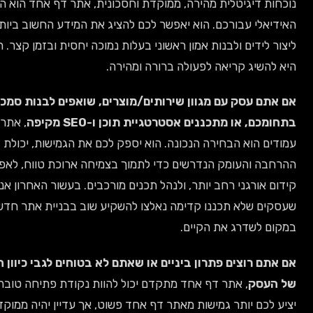
ות דיגיטלית מהירה, ממוקדת וחסכונית, אתר דף אחד הוא הפתרון
יאלי עבורכם. הוא יאפשר לכם להציג את המידע החשוב ביותר,
ר לידים ולבנות אמון ראשוני בעלות נמוכה יחסית ובזמן קצר. המטרה
להשיג קריאה לפעולה ברורה ומהירה.
אתם עסק עם מגוון שירותים/מוצרים, שואפים לבנות סמכות
מכם, או מתכננים אסטרטגיית תוכן ו-SEO מקיפה
, אתר מרובה
ים הוא הבחירה הנכונה. הוא יספק לכם את הגמישות, יכולת
בה והעומק הנדרשים כדי לתמוך בצמיחה ארוכת טווח, לאפשר
ם אורגני רחב יותר, ולנהל תכנים מורכבים. בעשור האחרון אני רואה
ים שלא תכננו קדימה נאלצו להשקיע שוב בבניית אתר חדש,
ם לשדרג את הקיים.
תם רוצים פתרון ביניים או שאתם לא בטוחים לגבי כיוון העתיד
העסק
, אתר דף אחד מתקדם יכול להוות נקודת פתיחה טובה. הוא
 לכם יותר גמישות מאתר דף אחד פשוט, אך עדיין יהיה ממוקד ויעיל.