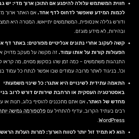
ווית המשתמש עלולה להיפגע אם התוכן ארוך מדי:
יש גבול
כמות המידע שאפשר לדחוס לדף אחד.
אם האתר ארוך מדי
דורש גלילה אינסופית, המשתמשים יתייאשו. המטרה היא תמציתיות
בהירות, לא מידע מוגזם.
שה לעקוב אחרי נתונים אנליטיים מפורטים:
באתר דף אחד, כל
פעולות קורות על אותו עמוד.
זה מקשה על מעקב מדויק אחרי
תנהגות משתמשים – כמה זמן שהו בסקשן מסוים, מה קראו לעומק,
כו', בניגוד לאתר מרובה עמודים שבו אפשר לנתח כל עמוד בנפרד.
תאמה עתידית לשינויים היא אתגר:
כל שינוי משמעותי
אסטרטגיה העסקית או הרחבת שירותים דורש לרוב בנייה
חדש של האתר.
אם אתם מתכננים להוסיף בלוג, חנות או עמודים
בים בעתיד הקרוב, עדיף להתחיל עם
פלטפורמה גמישה יותר כמו
.
WordPres
וא לא תמיד זול יותר לטווח הארוך:
למרות העלות הראשונית