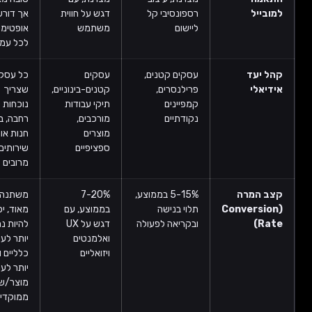
מובייל
רספונסיבי קל
דגש על חווית
אך דורשת
ליישום
משתמש
אופטימיזציה
לכל עמוד
הל יעד
עסקים קטנים,
עסקים
כל עסק
ידיאלי
פרילנסרים,
קטנים-בינוניים,
שצריך
קמפיינים
תיקי עבודות
נוכחות
נקודתיים
מורכבים,
רחבה, בלוג,
מוצרים
חנות אונליין,
ספציפיים
שירותים
מרובים
צב המרה
5-15% בממוצע,
7-20%
משתנה
(Conversion
תלוי בנישה
בממוצע, עם
מאוד, יכול
Rate
ובקריאה לפעולה
דגש על UX
להיות נמוך
ואלמנטים
יותר לעמודים
ויזואליים
כלליים וגבוה
יותר לעמודי
מוצר/שירות
ממוקדים