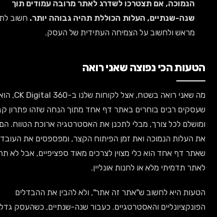
נמוכה, אם תצטרכו לשדרג לאתר מרובה עמודים תוך
נה-שנתיים, העלות הכוללת תהיה גבוהה יותר.
חשוב לתכנן
ראש ולחשוב על הצמיחה העתידית של העסק.
ות הכי נפוצה שאני רואה
מה שאני רואה בשטח, אצל לקוחות שלנו ב-CK Digital 360, הוא
ים רבים בוחרים באתר דף אחד מתוך הנחה שזהו פתרון קבוע
לם לכל צורך, מבלי לתכנן את האסטרטגיה ארוכת הטווח. הם רואים
עלות הנמוכה ואת זמן הפיתוח הקצר, ומפספסים את העובדה
 דף אחד הוא כלי מצוין לצרכים מאוד ספציפיים, אבל לא תחליף
 תדמיתי מלא או לחנות אונליין.
ת היא לחשוב ש"אתר זה אתר", ולא להבין את ההבדלים
קציונליים והאסטרטגיים. כעבור שנה-שנתיים, כשהעסק גדל,