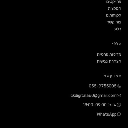
קטים
ות
תינו
קשר
י
יות פרטיות
ת נגישות
 קשר
055-975500
ckdigital360@gmail.c
' 09:00–18:00
WhatsAp