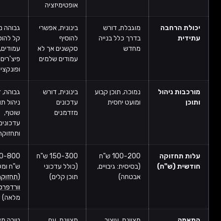
אופטימיזציה
כולת הרחבה
מוגבלת, דורש
בינונית, אפשרי
גבוהה מאוד,
תידית
בדרך כלל בנייה
להוסיף
קל להוסיף
מחדש
סקשנים אך לא
עמודים,
עמודים שלמים
פיצ'רים
ופונקציונליות
ורכבות ניהול
נמוכה, תוכן קבוע
בינונית, דורש
גבוהה, דורש
תוכן
ומועט יחסית
עדכונים
ניהול תוכן
מזדמנים
שוטף,
עדכונים
ותחזוקה
לות תחזוקה
100-200 ש"ח
150-300 ש"ח
300-800
ודשית (ש"ח)
(בסיסית: גיבויים,
(כולל עדכוני
ש"ח ומעלה
אבטחה)
תוכן קלים)
(
תחזוקת
וורדפרס
מלאה)
תאמה
מצוינת, עיצוב
מצוינת, עם
טובה מאוד,