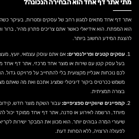
 אתר דף אחד הוא הבחירה הנכונה?
דף אחד מתאים למגוון רחב של עסקים ומטרות, בעיקר כשהמיקוד
המפתח. הוא אידיאלי כאשר אתם צריכים פתרון מהיר, ברור וחסכוני
ת המידע החשוב ביותר.
סקים קטנים ופרילנסרים:
אם אתם עוסק עצמאי, יועץ, מעצב, או
על עסק קטן עם שירות או מוצר אחד מרכזי, אתר דף אחד מספק
כם נוכחות אונליין מקצועית בלי להתחייב על פרויקט גדול. הוא
שמש ככרטיס ביקור דיגיטלי שמציג אתכם ואת מה שאתם מציעים
צורה תמציתית.
מפיינים שיווקיים ספציפיים:
עבור השקת מוצר חדש, קידום מבצע
יוחד, הרשמה לאירוע או סדנה, אתר דף אחד ממוקד יכול להשיג
יעורי המרה גבוהים יותר. הוא מכוון את המבקר ישירות לקריאה
פעולה הרצויה, ללא הסחות דעת.