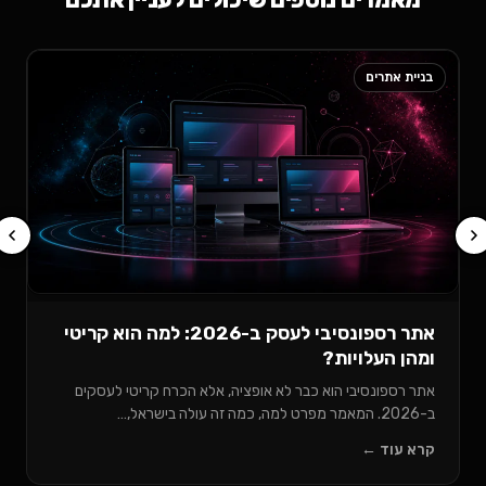
בניית אתרים
שיווק דיגי
שיווק ד
המלא להצ
מדריך מקי
המגזר הרפ
קרא עוד
אתר רספונסיבי לעסק ב-2026: למה הוא קריטי
מהן העלויות?
תר רספונסיבי הוא כבר לא אופציה, אלא הכרח קריטי לעסקים
20. המאמר מפרט למה, כמה זה עולה בישראל,…
רא עוד ←