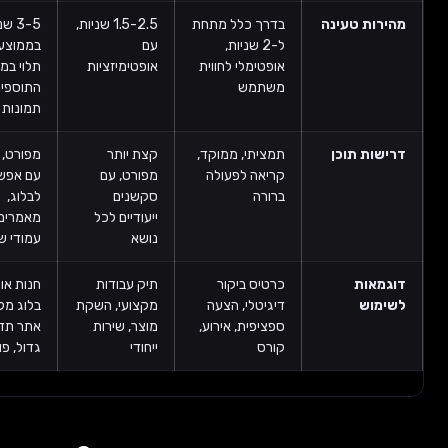
הירות טעינה
בדרך כלל מתחת
1.5-2.5 שניות,
3-5 שניות
ל-2 שניות,
עם
בממוצע,
אופטימלי לחווית
אופטימיזציות
תלוי במספר
משתמש
התוספים,
תמונות ותוכן
רישות תוכן
תמציתי, ממוקד,
קצת יותר
מפורט, מגוון,
קריאה לפעולה
מפורט, עם
עם אפשרות
ברורה
סקשנים
לבלוג,
ייעודיים לכל
מאמרים,
נושא
עמודי שירות
וגמאות
כרטיס ביקור
תיק עבודות
חנות אונליין,
שימוש
דיגיטלי, הצעה
מקצועי, השקת
בלוג מקצועי,
ספציפית, אירוע,
מוצר, שירות
אתר תדמית
קורס
ייחודי
גדול, פורטל