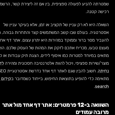
תה להניע לפעולה ספציפית, בין אם זה ליצירת קשר, הרשמה או
שה קטנה.
ה היא לא רק עניין של תקציב או זמן, אלא בעיקר עניין של
רטגיה. בעולם שבו קשב המשתמשים קצר והתחרות גבוהה, היכולת
יר מסר ברור וממוקד במהירות היא יתרון עצום. אתר דף אחד,
ם טבעו, מכריח אתכם לזקק את המהות של העסק שלכם. הוא
ם במיוחד למטרות כמו איסוף לידים, הצגת תיק עבודות או קידום
/שירות ספציפי, ויכול להוות אלטרנטיבה חסכונית ומהירה
לדף
תה
. חשוב להבין שגם לאתר דף אחד נדרשת אסטרטגיית SEO
מה כדי להופיע בתוצאות החיפוש, בייחוד כשמדובר ב
קידום ב-AI
.
sea
השוואה ב-12 פרמטרים: אתר דף אחד מול אתר
בה עמודים