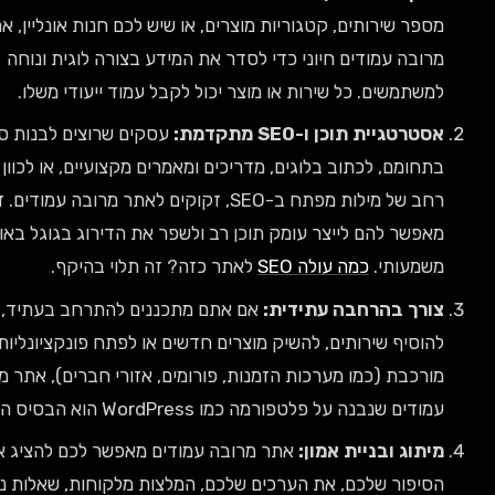
ספר שירותים, קטגוריות מוצרים, או שיש לכם חנות אונליין, אתר
רובה עמודים חיוני כדי לסדר את המידע בצורה לוגית ונוחה
משתמשים. כל שירות או מוצר יכול לקבל עמוד ייעודי משלו.
סטרטגיית תוכן ו-SEO מתקדמת:
עסקים שרוצים לבנות סמכות
תחומם, לכתוב בלוגים, מדריכים ומאמרים מקצועיים, או לכוון למגוון
רחב של מילות מפתח ב-SEO, זקוקים לאתר מרובה עמודים. זה
אפשר להם לייצר עומק תוכן רב ולשפר את הדירוג בגוגל באופן
שמעותי.
כמה עולה SEO
לאתר כזה? זה תלוי בהיקף.
ורך בהרחבה עתידית:
אם אתם מתכננים להתרחב בעתיד,
הוסיף שירותים, להשיק מוצרים חדשים או לפתח פונקציונליות
ורכבת (כמו מערכות הזמנות, פורומים, אזורי חברים), אתר מרובה
מודים שנבנה על פלטפורמה כמו WordPress הוא הבסיס הנכון.
יתוג ובניית אמון:
אתר מרובה עמודים מאפשר לכם להציג את
סיפור שלכם, את הערכים שלכם, המלצות מלקוחות, שאלות נפוצות