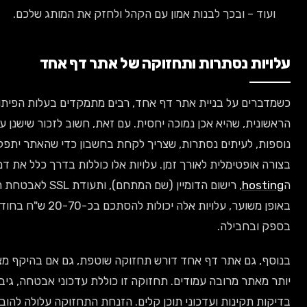
עוד – ובכך לבנות אמון עם הקהל ולחזק את המותג שלכם.
יות נסתרות ותחזוקה של אתר דף אחד
ברים על בניית אתר דף אחד, רבים מתמקדים בעלות הפיתוח
ונית, שהיא אכן נמוכה יחסית. עם זאת, חשוב לזכור שישנן עלויות
ות, לעיתים נסתרות, שצריך לקחת בחשבון כדי שהאתר יתפקד
ה אופטימלית לאורך זמן. עלויות אלו כוללות בדרך כלל את דמי
hosti
, רישום הדומיין (שם המתחם), ותעודת SSL לאבטחת האתר.
באופן משוער, עלויות אלה יכולות להסתכם בכ-20-70 ש"ח בחודש, תלוי
ק ובחבילה.
ף, גם אתר דף אחד דורש תחזוקה שוטפת, גם אם בהיקף מצומצם
 מאתר מרובה עמודים. תחזוקה זו כוללת עדכוני אבטחה, גיבויים,
ות תקינות ועדכוני תוכן קלים. הזנחת התחזוקה עלולה להוביל