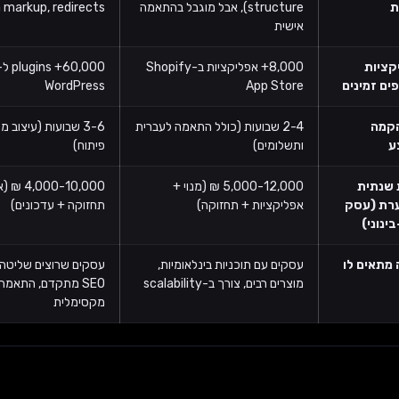
ת
structure), אבל מוגבל בהתאמה
markup, redirects
אישית
קציות
8,000+ אפליקציות ב-Shopify
60,000+ lugins
ים זמינים
App Store
WordPress
הקמה
2-4 שבועות (כולל התאמה לעברית
3-6 שבועות (עיצוב 
ע
ותשלומים)
פיתוח)
 שנתית
5,000-12,000 ₪ (מנוי +
000-10,000
רת (עסק
אפליקציות + תחזוקה)
תחזוקה + עדכונים)
ינוני)
 מתאים לו
עסקים עם תוכניות בינלאומיות,
עסקים שרוצים שליטה 
מוצרים רבים, צורך ב-scalability
SEO מתקדם, התאמה
מקסימלית