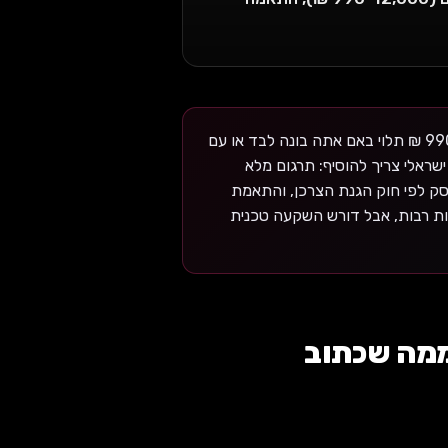
בניית אתר שופיפיי בישראל ב-2026 עולה 990-12,000 ₪ תלוי באם אתה בונה לבד או עם
מ-$39 (~150 ₪), אבל עבור עסק ישראלי צריך להוסיף: תרגום מלא
תשלומים מקומיים (Tranzila/CardCom), אישור עסק לפי חוק הגנת הצרכן, והתאמת
 אפליקציות רבות, אבל דורש השקעה טכנית
ממה שכתוב