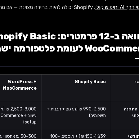
A וחיפוש קולי
, Shopify יכולה להיות בחירה מצוינת — אם מתכננים אותה נכון מההתחלה.
Woo לעומת פלטפורמה ישראלית
ר
Shopify Basic
WordPress +
WooCommerce
 התקנה
990-3,500 ₪ (תרגום + תבנית +
2,500-8,000
תי
תשלומים)
עיצוב + ommerce
setup)
חודשי
$39 (~150 ₪) + תוספים: 100-
50-300 ₪ אחסון יי