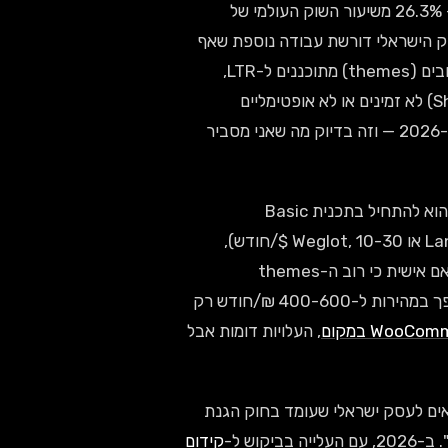
היא הפלטפורמה הגלובלית הפופולרית ביותר לחנויות דיגיטליות — 26.3% משיעור השוק העולמי של
Bui — אבל התאמה שלה לשוק הישראלי דורשת עבודה נוספת שאף
אחד לא מזכיר בהתחלה. הממשק הבסיסי של Shopify הוא באנגלית, העיצובים (themes) מתוכננים ל-LTR,
והתשלומים הראשיים שהמערכת תומכת בהם (Shopify Payments, PayPal) לא זמינים או לא אופטימליים
מטרידה כל בעל עסק קטן בישראל ב-2026 — וזה בדיוק מה שאני מסביר
מהפרויקטים שלי אצל לקוחות שהעבירו חנות ל-Shopify, המהלך הכי נפוץ הוא להתחיל בתכנית Basic
($39/חודש) ואז לגלות אחרי שבועיים שצריך plugin חיצוני לעברית (Langify או Weglot, 10-30 $/חודש),
אינטגרציה עם Tranzila או CardCom (דמי התקנה + עמלות), ועיצוב מותאם אישית כי רוב ה-themes
הפופולריים נשברים בעברית. התוצאה: תקציב שמתחיל ב-150 ₪/חודש הופך במהירות ל-400-600 ₪/חודש רק
, העלויות דומות אבל
 לא "כמה עולה Shopify", אלא "כמה עולה Shopify שמתאים לעסק ישראלי שעומד בחוק הגנת
וש ל-
קידום