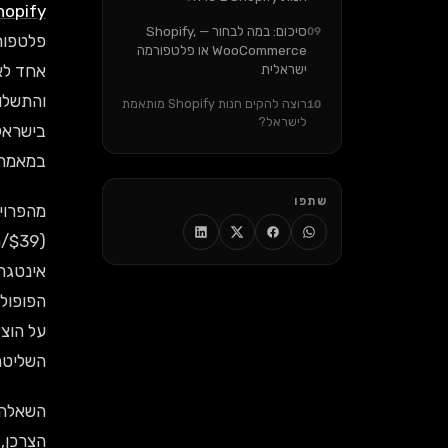
hopify
סיכום: במה לבחור — Shopify,
09
WooCommerce או פלטפורמה
ישראלית
רוצה להקים חנות Shopify מותאמת
10
לישראל?
בישראל
במאמר.
שתפו
על הוצ
השליטה
הצרכן, עם