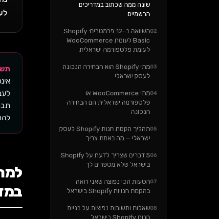
שונה ממה שכתוב במדריכים
לע
הרשמיים
השוואה ב-12 פרמטרים: Shopify
02
Basic לעומת WooCommerce
לעומת פלטפורמה ישראלית
מתי Shopify הוא הבחירה הנכונה
03
תשובה 
לעסק ישראלי
מתי WooCommerce או
04
פלטפורמה ישראלית הם הבחירה
הנכונה
להת
תהליך הקמת חנות Shopify לעסק
05
ישראלי — מה באמת צריך
5 דברים שצריך לדעת על Shopify
06
בישראל שלא מספרים לך
למה 
הטעות הכי נפוצה שאני רואה
07
במד
בהקמת חנויות Shopify בישראל
שאלות ותשובות נפוצות על בניית
08
חנות Shopify בישראל