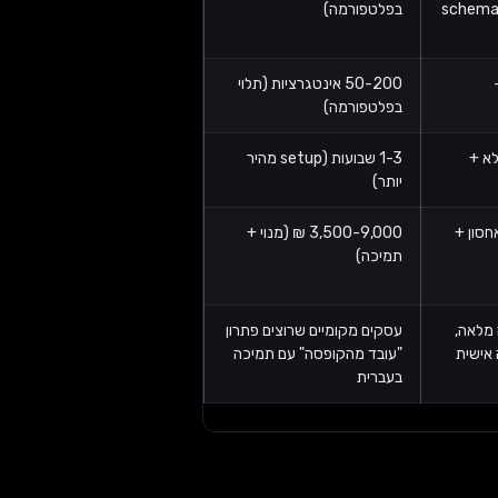
schema 
בפלטפורמה)
p ל-
50-200 אינטגרציות (תלוי
בפלטפורמה)
מלא +
1-3 שבועות (setup מהיר
יותר)
4, ₪ (אחסון +
3,500-9,000 ₪ (מנוי +
תמיכה)
מלאה,
עסקים מקומיים שרוצים פתרון
 אישית
"עובד מהקופסה" עם תמיכה
בעברית