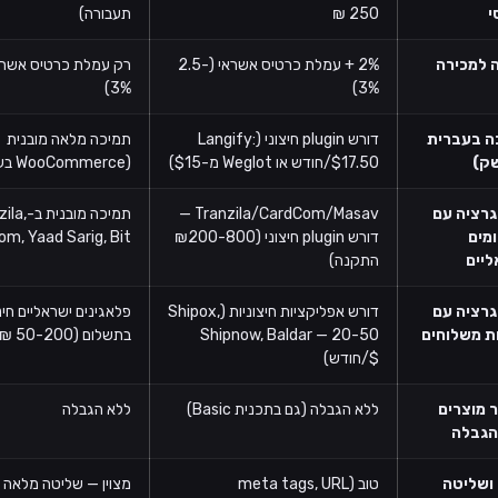
י
250 ₪
תעבורה)
 למכירה
2% + עמלת כרטיס אשראי (2.5-
3%)
3%)
ה בעברית
דורש plugin חיצוני (Langify:
תמיכה מלאה מובנית
ק)
$17.50/חודש או Weglot מ-$15)
(WooCommerce בעברית)
גרציה עם
Tranzila/CardCom/Masav —
תמיכה מובני
מים
דורש plugin חיצוני (₪200-800
m, Yaad Sarig, Bit
ליים
התקנה)
גרציה עם
דורש אפליקציות חיצוניות (Shipox,
פלאגינים ישראליים חינ
ת משלוחים
Shipnow, Baldar — 20-50
בתשלום (50-200 ₪/חודש)
$/חודש)
 מוצרים
ללא הגבלה (גם בתכנית Basic)
ללא הגבלה
הגבלה
SEO ושליטה
טוב (meta tags, URL