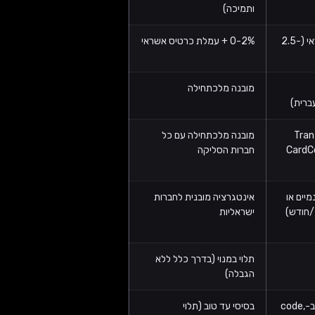
ותמיכה)
רק עמלת כרטיס אשראי (2.5-
0-2% + עמלת כרטיס אשראי
מובנה מלכתחילה
ת ב-Tranzila,
מובנה מלכתחילה עם כל
CardCo
חברות הסליקה
מיים או
אינטגרציה מובנית לחברות
ישראליות
תלוי במנוי (בדרך כלל ללא
הגבלה)
מצוין — שליטה מלאה ב-code,
בסיסי עד טוב (תלוי