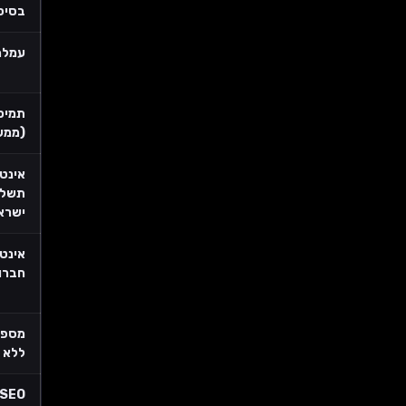
בסיס
עמלה
תמיכ
(ממש
אינט
תשלו
ישרא
אינט
חברו
מספר
ללא 