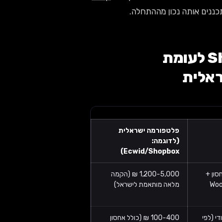
השוואה ב-12 פרמטרים: Shopify Basic לעומת
פלטפורמה ישראלית
(לדוגמה:
Ecwid/Shopbox)
 ₪ (אחסון +
1,200-5,000 ₪ (הקמה
WooC
מלאה מותאמת לישראל)
עודי (לפי
100-400 ₪ (כולל אחסון