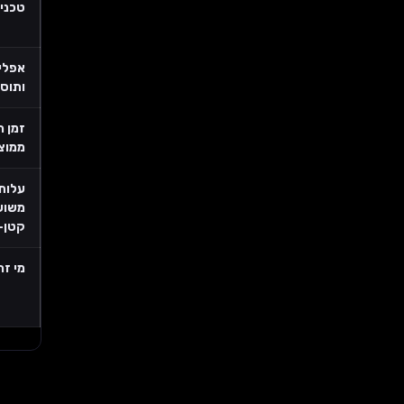
טכני
אפלי
ותוספ
זמן 
ממוצ
עלות
משוע
קטן-ב
מי זה