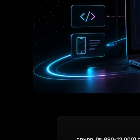
מדריך מלא לבניית חנות Shopify בישראל ב-2026: מחירים אמיתיים (990-12,000 ₪), התאמה