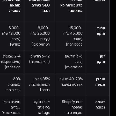
SEO בשלב
מותאם
מהירות
מסלולי
תכנון
למובייל
טעינה
המרה
איטית
6,000-
3,500-
5,000-
8,000-
25,000 ש"ח
12,000 ש"ח
9,000 ש"ח
18,000 ש"ח
(קידום
(עיצוב
(אופטימיזציה
(בניית משפכי
רטרואקטיבי)
מחדש)
טכנית)
מכירה)
6-12 חודשים
2-4 שבועות
1-3 שבועות
4-8 שבועות
(בניית סמכות)
(responsive
(תלוי באתר)
(כולל A/B
testing)
redesign)
85% פחות
60%
53% עוזבים
70-90%
תנועה אורגנית
מהמובייל
אם טעינה
מבקרים לא
בשנה 1
עוזבים מיד
מעל 3 שניות
ממירים
אתר בוויקס
טפסים שלא
תמונות של
דף בית יפה
בלי title
עובדים
5MB שלא
אבל אין
tags או
במסכי מובייל
דחוסות
כפתור CTA