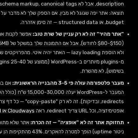
description, אבל לא schema markup, canonical tags, או XML sitemaps מותאמים.
תוצאה: אתר יפה שגוגל לא מבין. אם הספק שלך לא מדבר על Core Web Vitals, crawl
ין של שרת טוב:
אפשר לקנות את האירוח הכי יקר ב-Cloudways
($80-$150 לחודש), אבל אם התמונות שלך במשקל של 4-6MB כל אחת, לא דחסת CSS ו-JS,
 הוספת lazy loading — האתר יהיה איטי. מהפרויקטים שלי, אני רואה שרוב האטיות נובעת
מ-plugins מיותרים ב-WordPress (ממוצע של 25-40 plugins באתר, כש-15 מהם לא
אם בניתם אתר בוויקס ב-4,500 ש"ח,
המעבר ל-WordPress יעלה 15,000-30,000 ש"ח (כולל העברת תוכן, עיצוב מחדש, SEO
redirects, ובדיקות). זה לא רק "copy-paste" — כל דף צריך עיצוב מחדש, כל תמונה צריכה
Cloudways או SiteGround
להבנת הבדלי אירוח.
יה" — זה הכרח:
אתר שלא מתוחזק (עדכוני אבטחה, גיבויים,
ניטור uptime) הופך למטרה להאקרים. 43% מהתקיפות הן על עסקים קטנים לפי נתוני