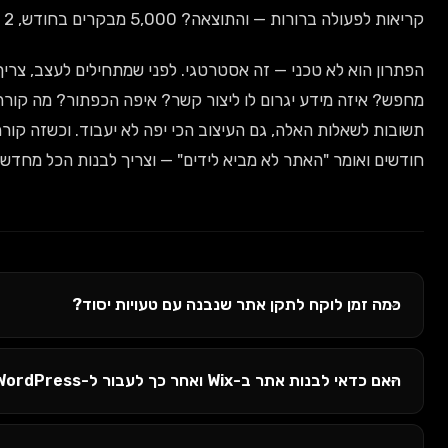
bounce של 95%.
טגי. לפני שמתחילים לעצב, צריך לשאול: מי הלקוח? מה הוא
ור קשר? איפה הכפתור? מה קורה אחרי שהוא לוחץ? אם אין
תשובות לשאלות האלה, גם העיצוב הכי יפה לא יעבוד. וכשזה קורה, העסק חוזר אלינו אחרי 8-12
ידים" — וצריך לבנות הכל מחדש, הפעם נכון.
בנה עם טעויות יסוד?