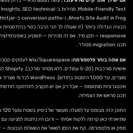
:
עשה audit מלא — בדוק mobile responsiveness ב-Google
Mobile-Friendly Test, מהירות ב-PageSpeed Insights, SEO technical ב-Screaming
Frog או Ahrefs Site Audit, ו-conversion paths ב-Google Analytics + Hotjar. זהה את
 לך הכי הרבה כסף בהזדמנויות אבודות) ותתחיל ממנה. אם זה
יד. אם זה מהירות — תשקיע באופטימיזציה. אם זה פלטפורמה לא מתאימה —
Wix/Squarespace לעסקים קטנים עד בינוניים שלא צריכים התאמות
אישיות מורכבות (5-20 עמודים, ללא מסחר מורכב). Shopify למסחר אלקטרוני בקנה מידה (50+
מוצרים, עד 1,000 הזמנות בחודש). WordPress לכל מי שצריך גמישות, SEO מתקדם, או
 אם יש תקציב לתחזוקה חודשית. אם לא בטוח — התחל קטן, אבל
התוכן הזה מבוסס על למעלה מעשור של ניסיון בשטח ומעל 120 פרויקטים שליוויתי. כל טעות
 — ורובן היו ניתנות למניעה עם תכנון נכון. אם אתה בשלב בחירת
ן לשאול את השאלות הנכונות — זה ההשקעה הכי משתלמת.