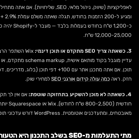
לאפליקציות (שיווק, ניהול מלאי, SEO, שליחויות). אם אתה מתחיל ב-Wix Business ($39/חודש)
ומגיע ל-200 הזמנות בחודש, תגלה שאתה משלם עמלת 2.9% + $0.30 על כל עסקה, שזה
כ-1,200 ש"ח בחודש בעמלות בלבד — מעבר ל-Shopify יהיה כדאי, אבל המיגרציה תעלה
Wix השתפר הרבה ב-SEO בשנים האחרונות, אבל
עדיין מוגבל בקוד מותאם אישית, schema markup מתקדם, או מהירות טעינה לדפים עם הרבה
תוכן. אם אתה מתכנן אתר עם 100+ דפי תוכן (בלוג, מדריכים, דפי נחיתה), WordPress יהיה יותר
SEO
למחירי שוק.
אם אין לך תקציב ל-
תחזוקת WordPress
חודשית (800-2,500 ש"ח לחודש), Wix או Squarespace יותר הגיוניים — הם סגורים,
ה פעילה.