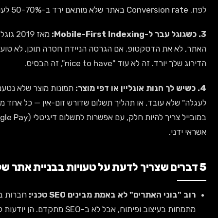
מאז 2019 גוגל סורק קודם את גרסת המובייל של
סה הניידת חסרה תוכן, לא טוענת מהר, או לא ניתנת לשימוש —
תמונות מוצר שלא נטענות מהר במובייל, כפתור "הוסף
שלום שדורש זום-אין — כל אחד מהם הורג את ההמרה. צ'ק-אאוט
במובייל צריך להיות חלק, עם אפשרות לתשלום דיגיטלי (Apple Pay, Google Pay), לא רק כרטיס
נים SEO טכני:
חברות בניית אתרים רבות בישראל
מתמחות בעיצוב ופיתוח, אבל לא ב-SEO מתקדם. הן יודעות להוסיף meta title ו-