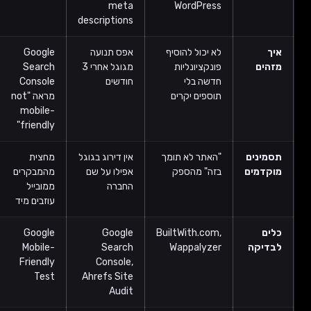
meta
descriptions
אפס תנועה
Google
Google
Google
מגוגל אחרי 3
Search
PageSpeed
Analytics
חודשים
Console
Insights
מראה
מראה "not
מתחת ל-50
bounce
mobile-
rate מעל
70%
friendly"
אין דירוג בגוגל
מחצית
אתר "תקוע"
הרבה כניסות,
אפילו על שם
מהמבקרים
5-10 שניות
אפס
החברה
ממובייל
בטעינה
פניות/מכירות
עוזבים מיד
ראשונית
Hotjar
GTmetrix,
Google
Google
heatmaps,
Google
Mobile-
Search
Google
PageSpeed
Friendly
Console,
Analytics
Insights
Test
Ahrefs Site
Goals
Audit