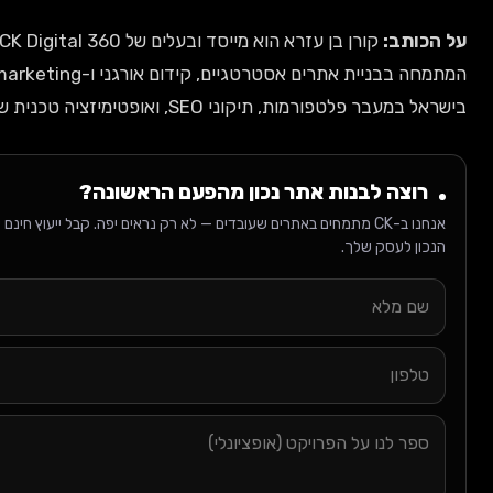
קורן בן עזרא הוא מייסד ובעלים של CK Digital 360, סוכנות דיגיטל בוטיק בישראל
המתמחה בבניית אתרים אסטרטגיים, קידום אורגני ו-AI-driven marketing. ליווה עשרות עסקים
של אתרים.
 מהפעם הראשונה?
אנחנו ב-CK מתמחים באתרים שעובדים — לא רק נראים יפה. קבל ייעוץ חינם על הפלטפורמה, האסטרטגיה, וה-SEO