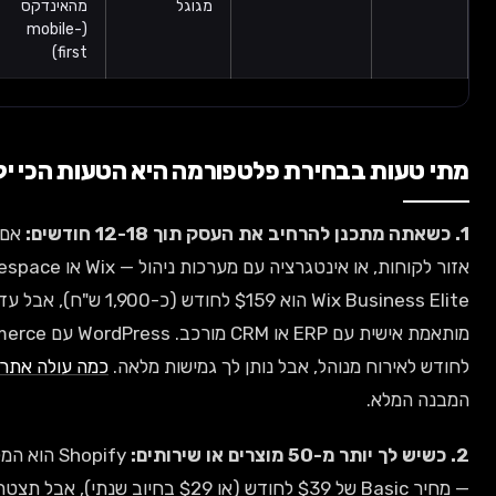
מגוגל
מהאינדקס
אתר down
מביא לידים
(mobile-
first)
ורמה היא הטעות הכי יקרה
אם אתה יודע שתצטרך להוסיף חנות,
אזור לקוחות, או אינטגרציה עם מערכות ניהול — Wix או Squarespace יגבילו אותך. המחיר של
Wix Business Elite הוא $159 לחודש (כ-1,900 ש"ח), אבל עדיין לא תוכל לעשות אינטגרציה
מותאמת אישית עם ERP או CRM מורכב. WordPress עם WooCommerce עולה בין $40-$150
 לך גמישות מלאה.
כמה עולה אתר WordPress בישראל
מסביר את
Shopify הוא המלך למסחר אלקטרוני בקנה מידה
— מחיר Basic של $39 לחודש (או $29 בחיוב שנתי), אבל תצטרך להוסיף $20-$70 לחודש