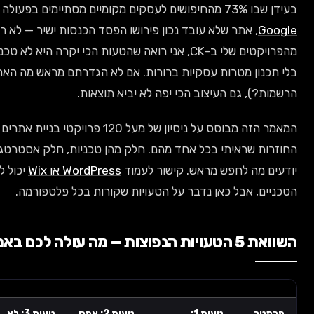
ירושו הפסד הכנסות ישיר — לא רק "חוויית משתמש לא טובה".
ם שלי ב-CK, אני רואה שהטעות הכי יקרה היא לא טכנית אלא אסטרטגית: בניית אתר
ות. אם לא הגדרתם מראש מה האתר צריך לעשות (לידים? מכירות?
א יביא תוצאות.
המאמר הזה מבוסס על ניסיון של מעל 120 פרויקטי בניית אתרים שליוויתי בישראל — והטעויות
חלק מהן טכניות, חלק אסטרטגיות, אבל כולן ניתנות למניעה אם
לעמוד
WordPress או Wix
יכול לעזור לכם להבין את ההבדלים
ויות שקורות בכל פלטפורמה.
טעות 2: אפס
טעות 3: לא
טעות 4:
טעות 5: אין