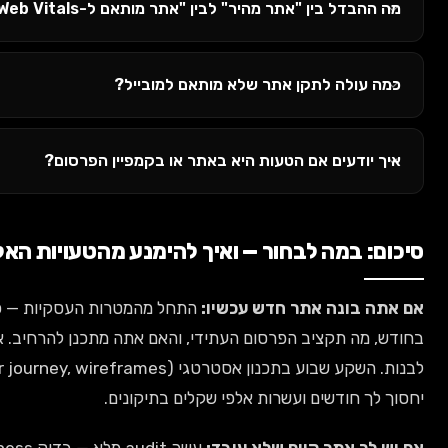
מותאם ל-Core Web Vitals"?
ותאם למובייל?
באתר או בקמפיין הפרסום?
יך להימנע מהטעויות האלה
ו:
התחל מהמטרות העסקיות — כמה לידים/מכירות אתה צריך
די, והאם אתה מתכנן להרחיב. אם התשובות לא ברורות, אל תתחיל
לבנות. השקע שבוע בתכנון אסטרטגי (customer journey, wireframes, מסלולי המרה) — זה
שקלים בתיקונים.