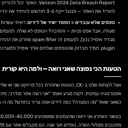
Verizon 2024 Data Breach Report. האקר יכול להזריק malware, לגנוב מידע לקוחות, או
רי ניקוי.
 ישיר של לידים:
ראיתי עשרות מקרים של אתרים שהתנועה שלהם
מעולה, אבל אפס פניות — והסיבה? הטופס לא שולח. לפעמים זה בעיית SMTP (השרת לא
מגדיר אימייל נכון), לפעמים זה spam filter שזורק את ההודעות, ולפעמים זה פשוט bug ב-
רואה — ולמה היא קורית
ת שלנו ב-CK, הטעות שחוזרת בכל פרויקט שני או שלישי היא בניית אתר "יפה" בלי
ומר "אני רוצה אתר מודרני, מינימליסטי, עם אנימציות" — אבל
 בחודש? מה ה-CTA המרכזי?" — אין לו תשובה.
בעשור האחרון אני רואה שהעסקים שמשקיעים 20,000-40,000 ש"ח באתר "מדהים" אבל לא
מתכננים מסלולי המרה, נופלים תוך שנה. הם מקבלים אתר עם 15 עמודים, גלריה ענקית, ואפס