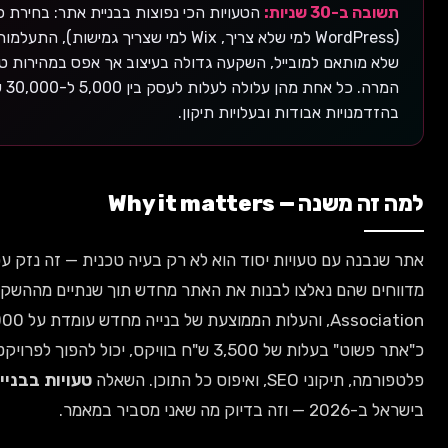
 הכי נפוצות בבניית אתר: בחירת פלטפורמה לא מתאימה
(WordPress למי שלא צריך, Wix למי שצריך גמישות), התעלמות מ-SEO בשלב התכנון, אתר
דולה בעיצוב אך אפס במהירות טעינה, ותכנון גרוע של מסלולי
המרה. כל אחת מהן עלולה לעלות לעסק בין 5,000 ל-30,000 ש"ח בשנה הראשונה
תיקון.
אתר שנבנה עם טעויות יסוד הוא לא רק בעיה טכנית — זה נזק עסקי ישיר. 68% מהעסקים בישראל
מדווחים שהם נאלצו לבנות את האתר מחדש תוך שנתיים מההשקה לפי סקר של Israel Internet
Association, והעלות הממוצעת של בנייה מחדש עומדת על 18,000-45,000 ש"ח. מה שמתחיל
כ"אתר פשוט" בעלות של 3,500 ש"ח בוויקס, יכול להפוך לפרויקט של 50,000 ש"ח כולל מעבר
טעויות בבניית אתר
מטרידה כל בעל עסק קטן