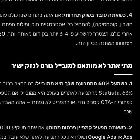
אם אתה בתחום שבו כולם עושים SEO (נדל"ן, עורכי דין, רואי
חשבון, קוסמטיקה), להתחיל בלי אסטרטגיית תוכן ומילות מפתח זה כמו להתחיל מרתון 200 מטר
GEO לעומת SEO
מסביר איך גם AI
ייל גורם לנזק ישיר
זה המצב ברוב העסקים ב-2026 — לפי נתוני
תנועה לאתרים בעולם היא ממובייל. אם הטפסים שלך לא עובדים במובייל,
כפתורי ה-CTA קטנים מדי, או התפריט לא נפתח — אתה מאבד 60% מהלקוחות הפוטנציאליים
אם אתה משקיע 3,000-8,000 ש"ח בחודש ב-
Meta
כל התנועה לאתר שלא עובד במובייל — זה כמו לזרוק את הכסף