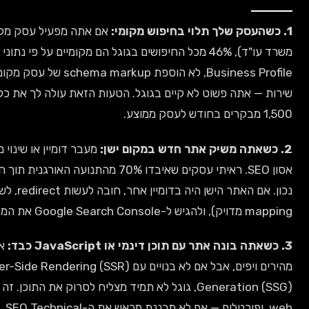
אם אתה מפעיל עסק מקומי (מסעדה, מספרה, מוסך,
משרד עו"ד), 46% מכל החיפושים בגוגל הם מקומיים על פי נתוני Google. אם לא הגדרת Google
Business Profile, לא הוספת schema markup של עסק מקומי, ולא בניתי דפי נחיתה לעיר +
שירות — אתה פשוט לא קיים בגוגל. הטעות הזאת עולה לך את כל התנועה האורגנית, שזה בין 300-
מעבר דומיין או שינוי מבנה URL בלי 301 redirects זה
אסון SEO. ראיתי עסקים שאיבדו 70% מהתנועה האורגנית תוך חודש כי לא תכננו את המיגרציה
נכון. אם האתר הישן היה בדומיין אחר, חובה לעשות redirect, לשמור על אותם URLs (או לעשות
אתרי React, Vue, או Angular
מהירים ויפים, אבל אם לא בנויים עם Server-Side Rendering (SSR) או Static Site
Generation (SSG), גוגל לא תמיד מצליח לסרוק את התוכן. זה נפוץ באתרי SaaS, אפליקציות