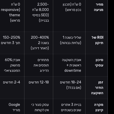
2,500-
0 ש"ח
800-2,500
3,000-
8,000 ש"ח
(responsive
ש"ח (CDN +
7,000 ש"ח
(SEO בסיסי
theme
אופטימיזציה)
(UX
בבנייה)
מראש)
planning +
testing)
300-600%
180-300%
150-250%
200-400%
בשנה 2
תוך 3 חודשים
תוך חודש
תוך 6 חודשים
(לאחר דירוג)
מתחרים
אובדן 60%
דירוג גוגל
תקציב פרסום
תופסים את
מהשוק
יורד (Core
נזרק לפח
הדירוג
הפוטנציאלי
Web Vitals)
12-18 חודשים
2-4 חודשים
1-2 חודשים
4-8 חודשים
עסק סגור כי
Google
שרת קורס
עסק רווחי
אין לקוחות
מוריד
תחת עומס,
אבל אתר לא