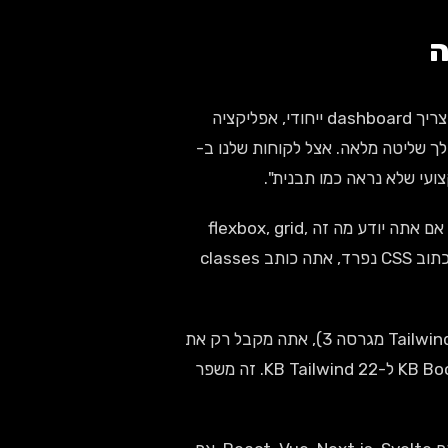
— אם אתה צריך dashboard ייחודי, אפליקציה
, או כל דבר שחייב להראות שונה מהמתחרים, Tailwind נותן לך שליטה מלאה. אצל לקוחות שלנו ב-
— Tailwind לא מיועד למתחילים. אם אתה יודע מה זה flexbox, grid,
positioning, ואתה מרגיש בנוח עם CSS — Tailwind יאיץ אותך. במקום לכתוב CSS נפרד, אתה כותב classes
— עם PurgeCSS (מובנה ב-Tailwind מגרסה 3), אתה מקבל רק את
ה-CSS שבאמת משתמשים בו. פרויקט שלי אחרון ירד מ-180 KB Bootstrap CSS ל-22 KB Tailwind. זה משפר