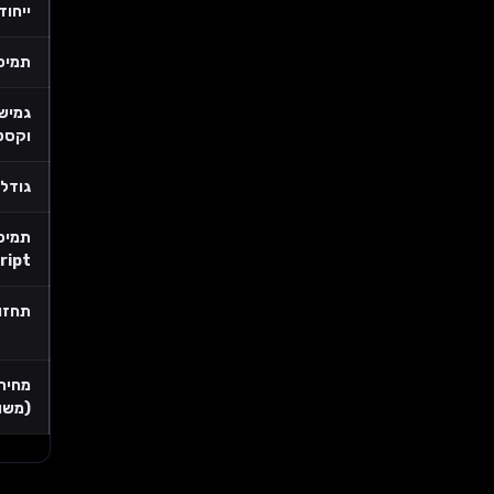
ייחוד
תמיכת 
גמיש
וקסט
גודל
תמיכ
ript
תחזו
מחיר 
(משו