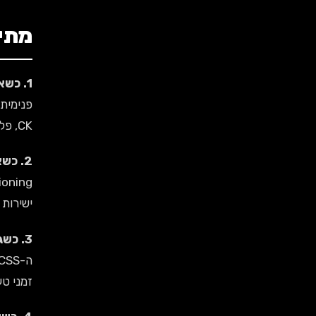
מתי Tailwind CSS הוא הבחירה 
1. כשאתה בונה מוצר SaaS או פלטפורמה מותאמת אישית
CK, פלטפורמות B2B שבנינו עם Tailwind מקבלות פידבקים על "עיצוב מקצועי שלא נראה כמו תבנית".
2. כשאתה מעצב ויש לך ידע CSS טוב
ישירות ב-HTML ורואה תוצאו
3. כשגודל קובץ חשוב (performance)
זמני טע