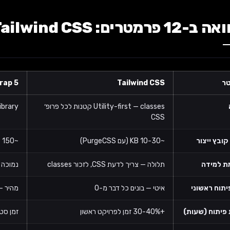
רים: Tailwind CSS מול Bootstrap
ר
Tailwind CSS
rap 5
Utility-first — classes קטנות לכל פרופ׳
nent library
CSS
קובץ ייצור
~10-30 KB (עם PurgeCSS)
~150 KB (כל ה-CSS + JS של Bootstrap)
ת למידה
תלולה — צריך לדעת CSS, לזכור classes
נמוכה — העתק HTML
יתוח ראשוני
איטי — בונים כל דבר מ-0
מהיר — navbar/card/modal מוכני
 פיתוח (שעות)
+30-40% זמן לפרויקט ראשון
זמן סט