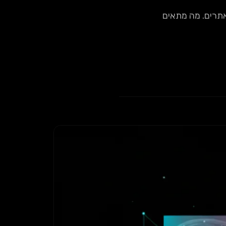
 פופולריות מטורפת, אבל Bootstrap עדיין שולט ב-23% מהאתרים. מה מתאים