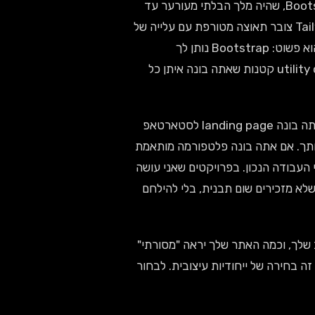
בשנת 2026, ה-landscape של CSS frameworks השתנה לגמרי. Bootstrap, שהיה מלך הבלתי מעורער עד
2020, עדיין מחזיק ב-23% מכלל האתרים לפי W3Techs, אבל Tailwind CSS צובר תאוצה מטורפת עם עלייה של
340% בשימוש בין 2022 ל-2025 על פי State of CSS. ההבדל הבסיסי הוא פשוט: Bootstrap נותן לך
קומפוננטות מוכנות שאתה משתמש בהן כמו לגו. Tailwind נותן לך utility classes קטנות שאתה בונה איתן כל
השאלה היא לא "מה יותר טוב" — השאלה היא מה מתאים למטרה שלך. אם אתה בונה landing page לסטארטאפ
ע, ואתה לא מעצב — Bootstrap יכול להציל אותך. אם אתה בונה פלטפורמה מותאמת
 שצריכה להראות שונה מכל מתחרה, Tailwind הוא כלי העבודה הנכון. בפרויקטים שאני עושה
צובים שלא מזכירים שום תבנית, בלי להילחם
 שלך, וכמה האתר שלך יראה "מסורתי"
או ייחודי. ב-2026, כשכל אתר שני נבנה עם Bootstrap, לבחור Tailwind זה בחירה של ייחודיות עיצובית. לבחור