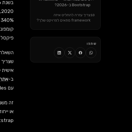
Bootstrap ב-2026?
צריך עזרה להחליט איזה
10
framework מתאים לפרויקט שלך?
פיקסל 
שתפו
ב-
אתרי WordPress מותאמי
עם overrides של CSS.
זה משנה
Bootstrap זה בחירה של 