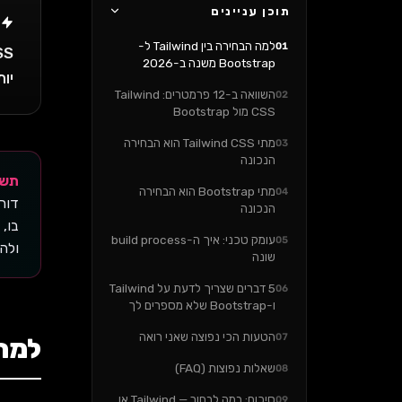
תוכן עניינים
ת
למה הבחירה בין Tailwind ל-
01
Bootstrap משנה ב-2026
יות
השוואה ב-12 פרמטרים: Tailwind
02
CSS מול Bootstrap
מתי Tailwind CSS הוא הבחירה
03
הנכונה
תשובה 
מתי Bootstrap הוא הבחירה
04
הנכונה
עומק טכני: איך ה-build process
05
ולהק
שונה
5 דברים שצריך לדעת על Tailwind
06
ו-Bootstrap שלא מספרים לך
הטעות הכי נפוצה שאני רואה
07
למה הבחירה 
שאלות נפוצות (FAQ)
08
סיכום: במה לבחור — Tailwind או
09