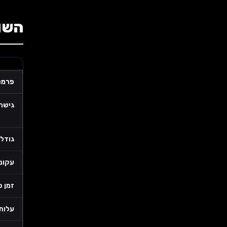
השוואה ב-12 פרמט
פרמט
גישה
גודל 
עקומ
זמן פ
עלות