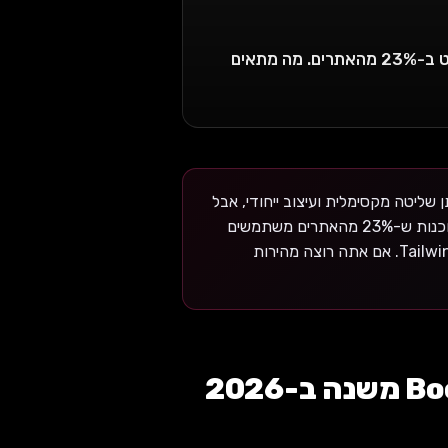
Tailwind CSS צובר פופולריות מטורפת, אבל Bootstrap עדיין שולט ב-23% מהאתרים. מה מתאים
Ta הוא utility-first framework שנותן שליטה מקסימלית ועיצוב ייחודי, אבל
דורש זמן פיתוח. Bootstrap הוא component library עם קומפוננטות מוכנות ש-23% מהאתרים משתמשים
בו, אבל נראה דומה לאלפי אתרים אחרים. אם אתה רוצה עיצוב מותאם — Tailwind. אם אתה רוצה מהירות