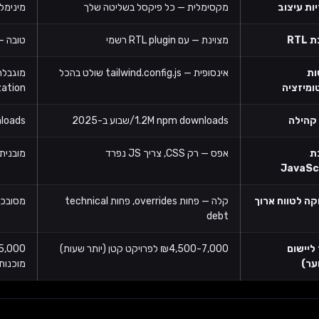
יות עיצוב
מקסימלית — כל פיקסל בשליטה שלך
מינימלית
RTL
מצוינת — עם RTL plugin רשמי
טובה — Bootstrap RTL זמין אבל דורש
ות
אינסופית — tailwind.config.js שולט בהכל
ומיזציה
ation
 קהילה
1.2M npm downloads/שבוע ב-2025
m downloads
ת
אפס — רק CSS, צריך JS נפרד
מובנית — ns, modals, tooltips
JavaSc
קה לטווח ארוך
קלה — פחות overrides, פחות technical
מסובכת — overrides מ
debt
ליישום
₪4,500-7,000 לפרויקט קטן (יותר שעות)
ער)
מוכנות