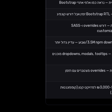
 — נראה כמו אלפי אתרי Bootstrap
 קונפיג
מוגבלת — דורש overrides ו-SASS
customiz
3.5M np/שבוע — עדיין גדול יותר
dropdow מוכנים
צטברים עם הזמן
₪3,000-5,000 לפרויקט קטן (קומפוננטות
)