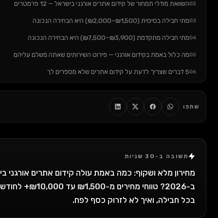
ודלי תמחור של קידום אתרים אורגני בישראל — 12 פרמטרים
₪1,50–₪2,000) היא הבחירה הנכונה
(₪3,900–₪7,500) היא הבחירה הנכונה
 באמת בקידום אורגני — פירוט השירותים שאתה משלם עליהם
כי נפוצה שאני רואה: בחירת חבילת קידום לפי מחיר, לא לפי תחרותיות
וצות על מחירי קידום אתרים בישראל (FAQ)
איך לבחור את החבילה הנכונה לעסק שלך
וי מקצועי בקידום אתרים אורגני?
3 שניות
מלא ושקוף: כמה באמת עולה קידום אתרים אורגני בישראל
ב-2026? טווחי מחירים מ-₪1,500 עד ₪10,000+ לחודש, מה כלול
לה, ואיך לא לזרוק כסף לפח.