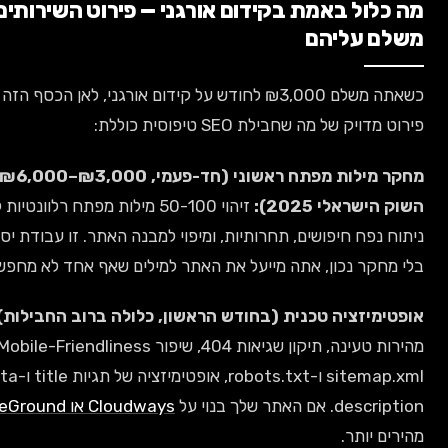
באמת בקידום אורגני — פירוט השירותים שאתה
יהם
כשאתה משלם ₪3,000 לחודש על קידום אורגני, לאן הכסף הזה הולך? הנה
 שחבילת SEO טיפוסית כוללת:
מחקר מילות מפתח ראשוני (חד-פעמי, ₪3,000–₪6,000 לפי סקר
2025):
זיהוי 50-100 מילות מפתח רלוונטיות לעסק שלך,
יפושים, תחרותיות, ומיפוי למבנה האתר. זו עבודת יסוד קריטית —
כון, אתה מייעל את האתר למילים שאף אחד לא מחפש.
ה טכנית (בחודש הראשון, כלולה ברוב החבילות):
תיקון
מהירות טעינה, תיקון שגיאות 404, שיפור Mobile-Friendliness, יצירת קובץ
sitemap.xml ו-robots.txt, אופטימיזציה של תגיות title ו-meta
וי על
Cloudways או SiteGround
, התיקונים
.