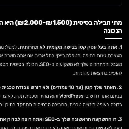
מתי חבילה בסיסית (₪1,500–₪2,000) היא הבחירה
למשל: מנעולן באשקלון,
ת בחיפה, מטפלת רייקי בתל אביב. אם אתה משרת אזור גיאוגרפי
מוגבל והמתחרים שלך לא משקיעים ב-SEO, חבילה בסיסית מספיקה כדי
צאות מקומיות.
אם
 חדש ב-
WordPress
והוא מהיר וטכנית תקין, לא צריך השקעה
טימיזציה טכנית. החבילה הבסיסית תתמקד בתוכן ובקישורים.
אם אף
ת קידום אורגני ואתה לא בטוח אם זה יעבוד לך, התחל עם חבילה