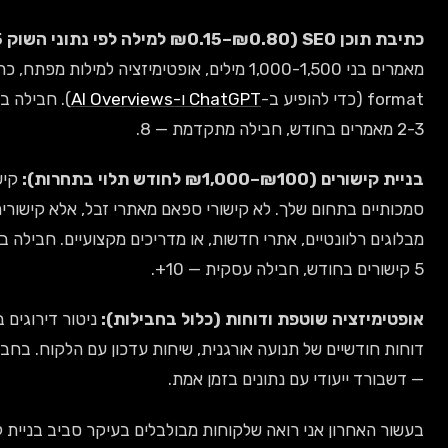
ק 2025):
מאמרים בני 1,000-1,500 מילים, אופטימיזציה למילות מפתח, כתיבה עם GEO
ChatGPT ו-AI Overviews
). חבילה בסיסית תכלול
דש תלוי בתחרות):
קישורים מאתרים
תחום שלך. לא קישורי ספאם מאתרי זבל, אלא קישורים אמיתיים
ונטיים, אתרי חדשות, או מדריכים מקצועיים. חבילה בסיסית תכלול
ה שוטפת ודוחות (כלול בחבילות):
ניטור דירוגים ב-Google,
יים של תנועה אורגנית, שיחות עדכון עם הלקוח. בחבילות עסקיות
עודי עם נתונים בזמן אמת.
ון אני רואה שלקוחות מבולבלים בעיקר סביב בניית קישורים. הם