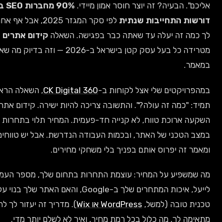
יה? זה יוצר חוסר אמון מיידי.
90% מחברות SEO בישראל
חייבות שנתית
לפי סקר המגזר 2025, אבל אף אחת לא אומרת
יעלה עד שאתה כבר בפגישה. השאלה
קידום אתרים אורגני
מטרידה כל בעל עסק קטן בישראל ב-2026 — וזה בדיוק מה שאני מסביר
ם שלי אצל לקוחות ב-
CK Digital 360
, השאלה הראשונה היא
זה עולה?". והתשובה צריכה להיות ישירה. קידום אתרים אורגני הוא
ת טווח, לא קנייה חד-פעמית. המחיר תלוי בתחרות בתחום שלך,
 של האתר, ובכמות העבודה הנדרשת. אבל יש טווחים ברורים,
פרוס אותם בפניך בלי משחקי מחירים.
על המחיר: עוצמת התחרות בתחום שלך, מספר העמודים שצריך
לייעל, איכות המתחרים שלך ב-Google, והאם האתר שלך בנוי על תשתית
 (למשל,
WordPress או Wix
). מדריך זה יעזור לך להבין איזו חבילה
מה כלול בכל רמת מחיר, ואיך לא לשלם יותר מדי.