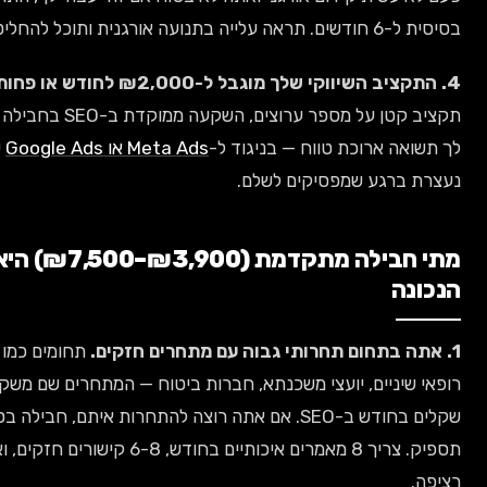
במקום לפזר
תקציב קטן על מספר ערוצים, השקעה ממוקדת ב-SEO בחבילה בסיסית תיתן
רוכת טווח — בניגוד ל-
Meta Ads או Google Ads
ששם התשואה
ע שמפסיקים לשלם.
מתי חבילה מתקדמת (₪3,900–₪7,500) היא הבחירה
תחומים כמו עורכי דין,
ים, יועצי משכנתא, חברות ביטוח — המתחרים שם משקיעים אלפי
שקלים בחודש ב-SEO. אם אתה רוצה להתחרות איתם, חבילה בסיסית לא
תספיק. צריך 8 מאמרים איכותיים בחודש, 6-8 קישורים חזקים, ואופטימיזציה