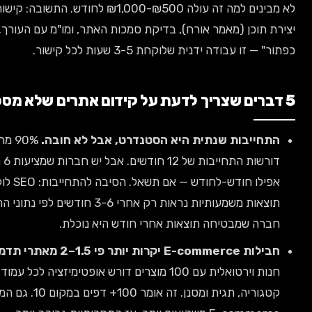
לא מבינים למה זה עולה ₪500-₪1,000 לחודש. התשובה: קישור איכותי דורש
 (מאמר אורח), בדיקת סמכות האתר, ומו"מ עם העורך. זה לא "לחיצת
ה ידנית שלוקחת 3-5 שעות לכל קישור.
ת שנתית היא הסטנדרט, אבל לא חובה.
90% מחברות SEO
דורשות התחייבות של 12 חודשים. אבל יש חברות שמציעות 6 חודשים או
אפילו חודש-לחודש — אם תשאל. הסיבה להתחייבות: SEO לוקח זמן.
תוצאות משמעותיות נראות רק אחרי 3-6 חודשים לפי נתוני התעשייה 2025.
בטיחה תוצאות אחרי חודש היא נוכלת.
מית.
קידום
חנות וירטואלית עם 100 מוצרים דורש אופטימיזציה לכל עמוד מוצר,
קטגוריה, תגית ומסנן. זה אומר 100+ דפים במקום 10. גם המתחרים בתחום