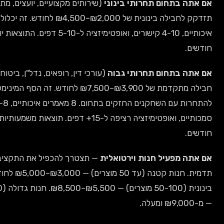
חום תחרותי בינוני
(שירותים מקצועיים, יועצים, מתכננים) —
תזדקק לחבילה בינונית של ₪2,000–₪4,500 לחודש. זה יכלול 4-6 מאמרים
איכותיים, 4-10 קישורים, ואופטימיזציה ל-5-10 דפים. התוצאות יופיעו תוך 4-6
חום תחרותי גבוה
(עורכי דין, רופאים, נדל"ן, ביטוח) — תצטרך
חבילה מתקדמת של ₪3,900–₪7,500 לחודש. זה הסף המינימלי כדי
להתחרות עם השחקנים החזקים בתחום. 8 מאמרים איכותיים, 6-8 קישורים
סמכותיים, ואופטימיזציה רציפה ל-15+ דפים. תוצאות משמעותיות תוך 6-9
עיל חנות וירטואלית
— תצטרך להכפיל את התקציב ביחס לאתר
תדמית. חנות קטנה (עד 50 מוצרים) — ₪3,000–₪5,000 לחודש. חנות
בינונית (50-100 מוצרים) — ₪5,500–₪8,500. חנות גדולה (100+ מוצרים)