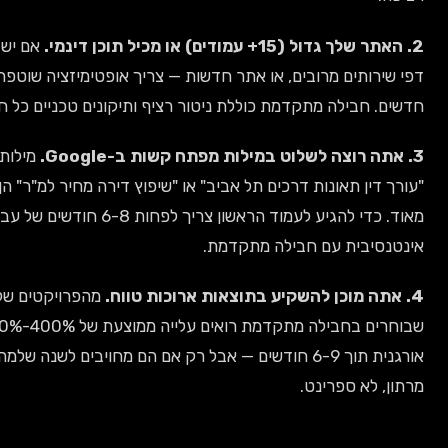
אם יש לך בלוג פעיל,
ם מרובים, או אתר חדשות — צריך אופטימיזציה שוטפת לעמודים
לה מתקדמת כוללת ניטור רציף ותיקונים טכניים כל חודש.
מילות מפתח כמו
אונות דרכים תל אביב" או "שיפוץ דירה מחיר למ"ר" הן תחרותיות
מאוד. כדי להגיע לעמוד הראשון צריך לפחות 6-8 חודשים של עבודה
 עם חבילה מתקדמת.
מהפרויקטים שלי, לקוחות
שבוחרים בחבילה מתקדמת רואים עלייה ממוצעת של 400%-500% בתנועה
אורגנית תוך 6-9 חודשים — אבל רק אם הם מחויבים לשנה שלמה. SEO זה
פרינט.