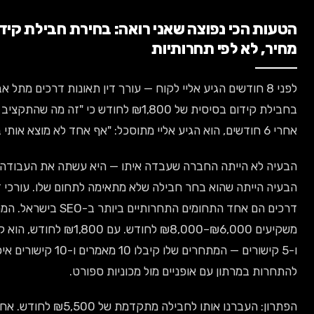
י נפוצה שאני רואה: בחירת חבילת קידום לפי
 לפי תחרותיות
8 חודשים הגיע אליי לקוח — עורך דין תאונות דרכים מתל אביב. הוא בחר
בחבילת קידום בסיסית של ₪1,800 לחודש כי "זה מה שהתקציב שלי מאפשר".
ייתה החברה שעבדה איתו — היא עשתה את העבודה בצורה נכונה.
ה שהוא בחר חבילה שלא מתאימה לתחום שלו. עורכי דין תאונות
דרכים הם אחד התחומים התחרותיים ביותר ב-SEO בישראל. המתחרים שלו
משקיעים ₪6,000–₪8,000 לחודש. עם ₪1,800 לחודש, הוא קיבל 2 מאמרים
ו-5 קישורים — המתחרים שלו קיבלו 10 מאמרים ו-10 קישורים איכותיים. זה כמו
תון עם אופניים מול מכוניות ספורט.
הפתרון: העברנו אותו לחבילה מתקדמת של ₪5,500 לחודש. אחרי 4 חודשים