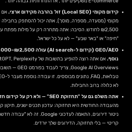
אז התחרותיות גבוהה יותר.
זול בהרבה מקידום ארצי.
אם אתה עסק
מקומי (מסעדה, מספרה, מוסך), אתה יכול להסתפק בחבילה של ₪1,500–
₪2,500 לחודש. הסיבה: אתה מתחרה רק על מילות מפתח עם "תל אביב",
או "באר שבע" — לא על כל ישראל.
GEO/AEO (קידום ל-AI search) עולה ₪2,500–₪5,000 לחודש
אם אתה רוצה להופיע בתשובות של ChatGPT, Perplexity ו-
Google AI Overviews, צריך לעבוד בפורמט GEO — תשובות ישירות,
טבלאות, FAQ, נתונים מבוססים. זו עבודה נוספת מעבר ל-SEO רגיל, והיא
ה ברוב החבילות.
ל "תחזוקת SEO" — ולא רק על קידום חדש.
חלק
החודשית היא תחזוקה: עדכון תכנים ישנים, תיקון קישורים שבורים,
ניטור דירוגים, התאמה לעדכוני Google. זה לא "עבודה חדשה", אבל זה
בלי תחזוקה, הדירוגים שלך יורדים.