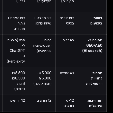
מקומיות)
מקצועיים)
נדל"ן)
commerce,
פיננסים)
דוח חודשי
דוח מפורט +
דוח מפורט +
דוח שבועי +
בסיסי
שיחת עדכון
ניתוח
דשבורד ייעודי
מתחרים
לא כלול
בסיסי
מלא (מוכנות
מלא + ניטור
(אופטימיזציה
ל-
AI
(AI
לסניפטים)
ChatGPT
Overviews
ו-
Perplexity)
לא מתאים
₪3,000–
₪5,500–
₪9,000+
₪5,000
₪8,500
(חנות גדולה,
ת
(חנות קטנה)
(חנות
100+
בינונית)
מוצרים)
6-12
12 חודשים
12 חודשים
12-24
חודשים
חודשים