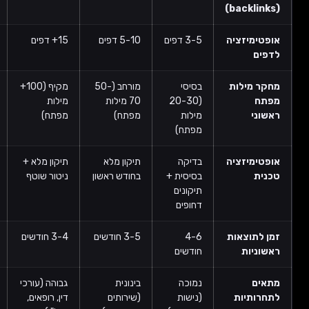
ציה
3-5 דפים
5-10 דפים
15+ דפים
30+ דפים או
כל האתר
ות
בסיסי
מורחב (50-
מקיף (100+
מחקר עמוק
(20-30
70 מילות
מילות
+ ניתוח
מילות
מפתח)
מפתח)
מתחרים
מפתח)
ציה
בדיקה
תיקון מלא
תיקון מלא +
אופטימיזציה
בסיסית +
בחודש ראשון
ניטור שוטף
רציפה +
תיקונים
Core Web
דחופים
Vitals
אות
4-6
3-5 חודשים
3-4 חודשים
2-3 חודשים
חודשים
נמוכה
בינונית
גבוהה (עורכי
גבוהה מאוד
ת
(נישות
(שירותים
דין, רופאים,
(E-