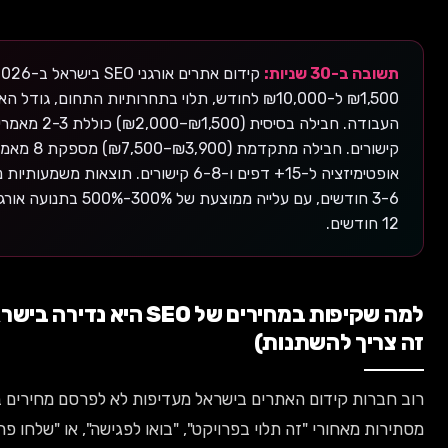
יות:
קידום אתרים אורגני SEO בישראל ב-2026 עולה בין
₪1,500 ל-₪10,000 לחודש, תלוי בתחרותיות התחום, גודל האתר והיקף
העבודה. חבילה בסיסית (₪1,500–₪2,000) כוללת 2-3 מאמרים ו-5
קישורים. חבילה מתקדמת (₪3,900–₪7,500) מספקת 8 מאמרים,
אופטימיזציה ל-15+ דפים ו-6-8 קישורים. תוצאות משמעותיות נראות תוך
3-6 חודשים, עם עלייה ממוצעת של 300%-500% בתנועה אורגנית תוך 6-
למה שקיפות במחירים של SEO היא נדירה בישראל (ולמה
 להשתנות)
קידום האתרים בישראל מעדיפות לא לפרסם מחירים באתר. הן
ורי "זה תלוי בפרויקט", "בואו לפגישה", או "שלחו פרטים ונחזור