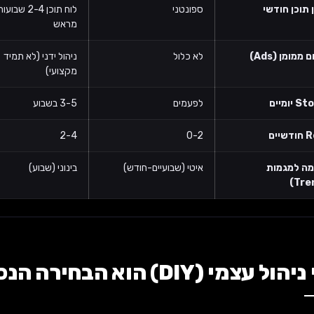
 תוכן חודשי
ספונטני
לוח תוכן 2-4 שבועו
מראש
ממומן (Ads)
לא כלול
ניהול ידני (לא תמיד
מקצועי)
יומיים
לפעמים
3-5 בשבוע
יים
0-2
2-4
ה למגמות
איטי (שבועיים-חודש)
בינוני (שבוע)
 עצמי (DIY) הוא הבחירה הנכונה