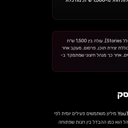
ניהול אינסטגרם מקצועי דורש 3-7 פוסטים בשבוע (כולל Stories), עולה בין 1,500 ש״ח
ה הבסיסית כוללת יצירת תוכן, פרסום, מעקב אחר
חודשי. ב-2026, התשובה למי שמתחיל היא: DIY עד 3 חודשים, אחר כך מנהל חיצוני שמתמקד ב-
סק
You
— 3.5 מיליון משתמשים פעילים יומית לפי
וד מנוהל הוא כמו ההבדל בין חנות שפתוחה