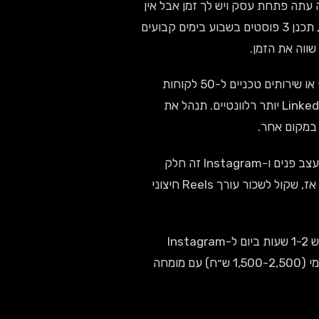
עתה פתחת עסק ויש לך זמן אבל אין
תקציב, ניהול עצמי זה לגיטימי לתקופת "למידה". השתמש ב-Canva (חינם), תכנן 3 פוסטים בשבוע בימים קבועים
אם אתה מוכר ציוד תעשייתי או שירותים טכניים ל-50 לקוחות
או LinkedIn יותר רלוונטיים. תנהל את
אם אתה קוסמטיקאית, מאמן כושר, או מעצב פנים ו-Instagram זה חלק
מהאישיות המקצועית שלך — DIY יכול לעבוד אם יש לך סטייל עקבי. אבל גם אז, שקול לשכור עורך Reels חיצוני
אם יש לך מזכירה או עובד שיכול להקדיש 1-2 שעות ביום ל-Instagram
(פרסום, מענה, תיעוד) — אפשר "לאמן" אותו. השקע ב-workshop חד-פעמי (1,500-2,500 ש״ח) עם מומחה