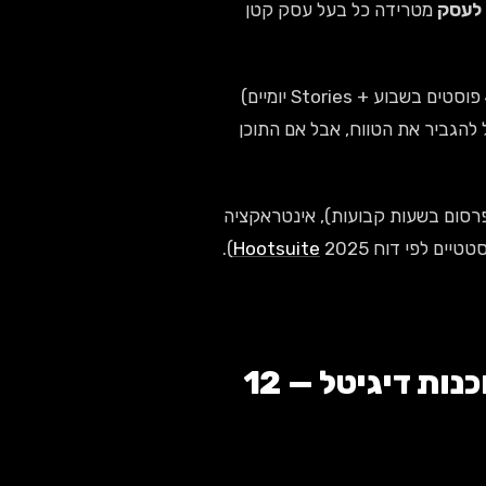
 לעסק
מטרידה כל בעל עסק קטן
מהפרויקטים שלי, אני רואה שעסקים שמנהלים אינסטגרם באופן עקבי (4-5 פוסטים בשבוע + Stories יומיים)
 להגביר את הטווח, אבל אם התוכן
יתם של Instagram מתגמל עקביות (פרסום בשעות קבועות), אינטראקציה
2025).
Hootsuite
השוואה: ניהול עצמי, מנהל פרילנסר, סוכנות דיגיטל — 12