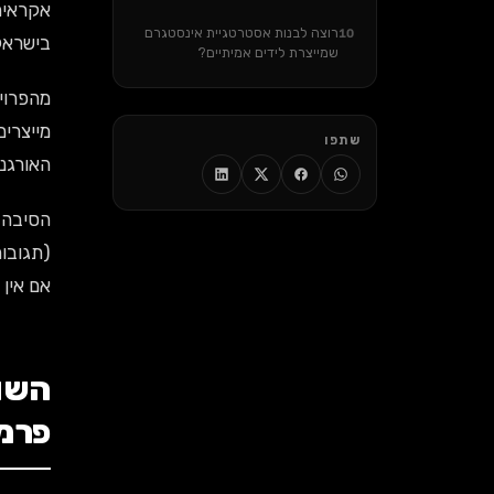
אקראית
רוצה לבנות אסטרטגיית אינסטגרם
10
בישראל ב-2026 — וזה בדיוק מה 
שמייצרת לידים אמיתיים?
מייצרים פי 3 יותר פניות מאשר עסקי
שתפו
האורגני
(תגובות תוך 30 דקות), ו-Reels (שמקבלים פי 
אם אין ל
פרמ