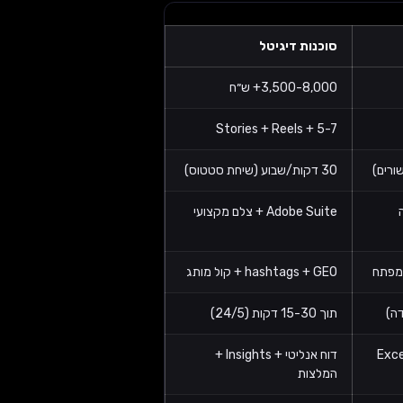
סוכנות דיגיטל
3,500-8,000+ ש״ח
5-7 + Stories + Reels
30 דקות/שבוע (שיחת סטטוס)
ה
Adobe Suite + צלם מקצועי
hashtags + GEO + קול מותג
ה)
תוך 15-30 דקות (24/5)
דוח אנליטי + Insights +
המלצות