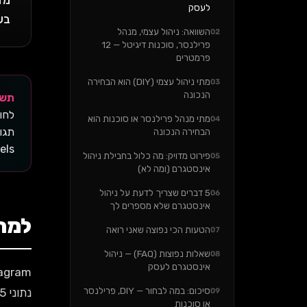
לעסק
בש
השוואה: ניהול עצמי, מנהל
02
פרילנסר, סוכנות דיגיטל — 12
פרמטרים
מתי ניהול עצמי (DIY) הוא הבחירה
03
הנכונה
תשובה 
מתי מנהל פרילנסר או סוכנות הוא
04
הבחירה הנכונה
Reels ו-nt
פירוט מדויק: מה כלול בחבילת ניהול
05
אינסטגרם (ומה לא)
5 דברים שצריך לדעת על ניהול
06
אינסטגרם שלא מספרים לך
למה 
הטעות הכי נפוצה שאני רואה
07
שאלות נפוצות (FAQ) — ניהול
08
אינסטגרם לעסק
Instagram הוא הפלטפורמה השנייה
סיכום: במה לבחור — DIY, פרילנסר
09
או סוכנות