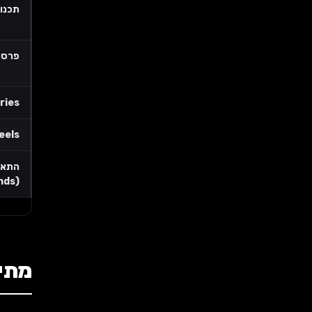
תכנון
פרסום 
Stories 
Reels חודש
התאמ
(Trends)
מתי ניהול