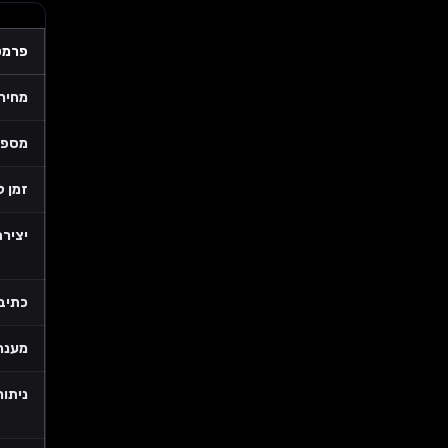
פרמט
מחיר
מספר
זמן 
יצירת
כתיב
מענה 
ניתוח