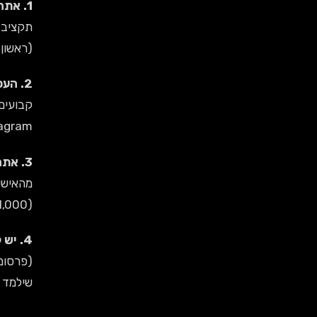
1. אתה בשלב ההקמה או עם תקציב מוגבל (עד 3 חודשים):
(ראשון, רביע
2. העסק שלך הוא B2B או נישה צרה מאוד:
קבועים, Instagram לא בהכרח הערוץ הר
Instagram כ-"נוכחות דיגיטלית" (2 פוסטים בש
3. אתה בעצמך היוצר או המותג:
(500-1,000 ש״ח לחודש) כי עריכת וידאו זה time-consuming.
4. יש לך עובד פנימי עם זמן פנוי:
שילמד א