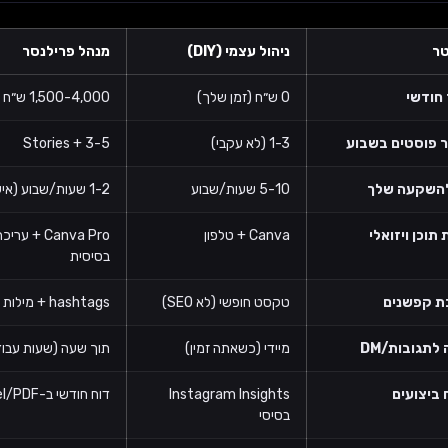
ר
ניהול עצמי (DIY)
מנהל פרילנסר
 חודשי
0 ש״ח (זמן שלך)
1,500-4,000 ש״ח
 פוסטים בשבוע
1-3 (לא עקבי)
3-5 + Stories
להשקעה שלך
5-10 שעות/שבוע
1-2 שעות/שבוע (אישורים)
 תוכן ויזואלי
Canva + טלפון
Canva Pro + עריכ
בסיסית
ת קפשנים
טקסט חופשי (לא SEO)
hashtags + מילות מפתח
לתגובות/DM
מיידי (כשאתה זמין)
תוך שעה (שעות עבוד
 ביצועים
Instagram Insights
דוח חודשי ב-Excel/PDF
בסיסי